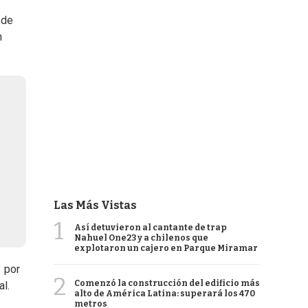
 de
n
Las Más Vistas
1
Así detuvieron al cantante de trap
Nahuel One23 y a chilenos que
explotaron un cajero en Parque Miramar
3 por
2
Comenzó la construcción del edificio más
al.
alto de América Latina: superará los 470
metros