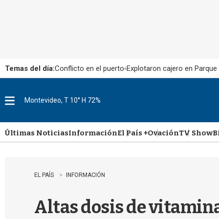
Temas del día:
Conflicto en el puerto
Explotaron cajero en Parque
Montevideo, T 10° H 72%
M
e
n
u
Últimas Noticias
Información
El País +
Ovación
TV Show
B
EL PAÍS
INFORMACIÓN
Altas dosis de vitamin