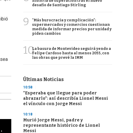
historia de superación tras el nuevo
desafío de Santiago Stirling
9
ibió
"Más burocracia y complicación":
supermercados y comercios cuestionan
medida de informar precios por unidad y
piden cambios
10
La basura de Montevideo seguirá yendo a
Felipe Cardoso hasta al menos 2055, con
las obras que prevé la IMM
ósea
Últimas Noticias
10:58
"Esperaba que llegue para poder
abrazarlo": así describía Lionel Messi
el vínculo con Jorge Messi
10:18
Murió Jorge Messi, padre y
representante histórico de Lionel
cha argentino en "Subrayado"
Messi