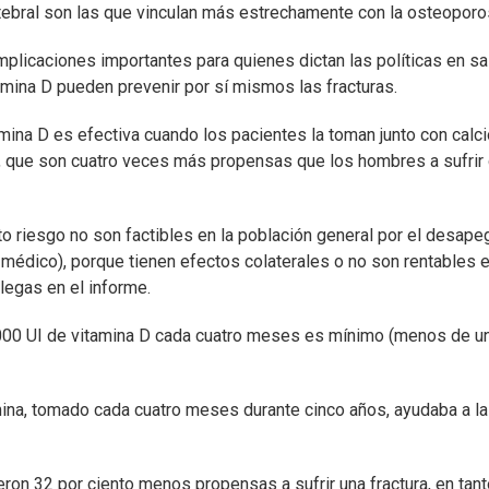
rtebral son las que vinculan más estrechamente con la osteoporo
plicaciones importantes para quienes dictan las políticas en sa
mina D pueden prevenir por sí mismos las fracturas.
mina D es efectiva cuando los pacientes la toman junto con calci
, que son cuatro veces más propensas que los hombres a sufrir
o riesgo no son factibles en la población general por el desape
l médico), porque tienen efectos colaterales o no son rentables 
legas en el informe.
0.000 UI de vitamina D cada cuatro meses es mínimo (menos de u
mina, tomado cada cuatro meses durante cinco años, ayudaba a l
ron 32 por ciento menos propensas a sufrir una fractura, en tan