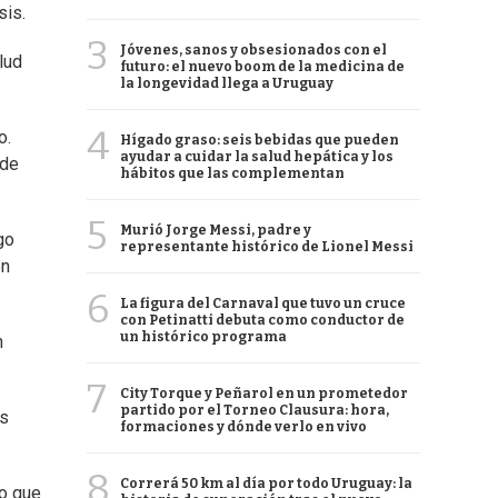
sis.
3
Jóvenes, sanos y obsesionados con el
lud
futuro: el nuevo boom de la medicina de
la longevidad llega a Uruguay
4
o.
Hígado graso: seis bebidas que pueden
ayudar a cuidar la salud hepática y los
 de
hábitos que las complementan
5
Murió Jorge Messi, padre y
go
representante histórico de Lionel Messi
en
6
La figura del Carnaval que tuvo un cruce
con Petinatti debuta como conductor de
un histórico programa
n
7
City Torque y Peñarol en un prometedor
partido por el Torneo Clausura: hora,
as
formaciones y dónde verlo en vivo
8
Correrá 50 km al día por todo Uruguay: la
to que