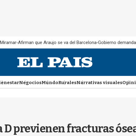
 Miramar
Afirman que Araujo se va del Barcelona
Gobierno demanda
ienestar
Negocios
Mundo
Rurales
Narrativas visuales
Opin
a D previenen fracturas óse