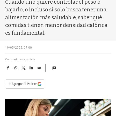
a
Cuando uno quiere controlar el peso o
bajarlo, o incluso si solo busca tener una
alimentación más saludable, saber qué
comidas tienen menor densidad calórica
es fundamental.
19/05/2025, 07:00
Compartir esta noticia
F
W
T
L
E
a
h
w
i
m
c
a
i
n
a
e
t
t
k
i
+
Agregar El País en
b
s
t
e
l
o
A
e
d
o
p
r
I
k
p
n