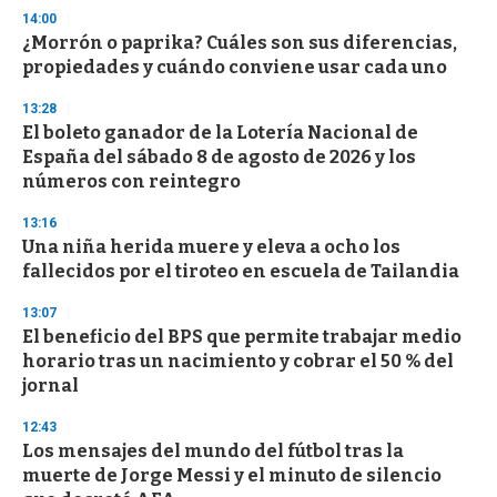
s
14:00
e
¿Morrón o paprika? Cuáles son sus diferencias,
c
propiedades y cuándo conviene usar cada uno
o
n
d
13:28
s
El boleto ganador de la Lotería Nacional de
España del sábado 8 de agosto de 2026 y los
números con reintegro
13:16
Una niña herida muere y eleva a ocho los
fallecidos por el tiroteo en escuela de Tailandia
13:07
El beneficio del BPS que permite trabajar medio
horario tras un nacimiento y cobrar el 50 % del
jornal
12:43
Los mensajes del mundo del fútbol tras la
muerte de Jorge Messi y el minuto de silencio