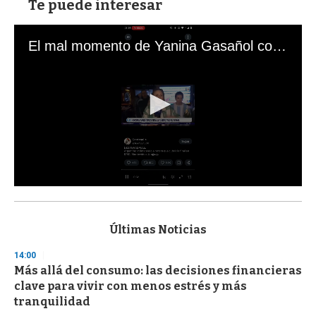
Te puede interesar
El mal momento de Yanina Gasañol con un hincha argentino en "Subrayado"
0
s
e
c
Últimas Noticias
o
n
14:00
d
Más allá del consumo: las decisiones financieras
s
o
clave para vivir con menos estrés y más
f
tranquilidad
3
3