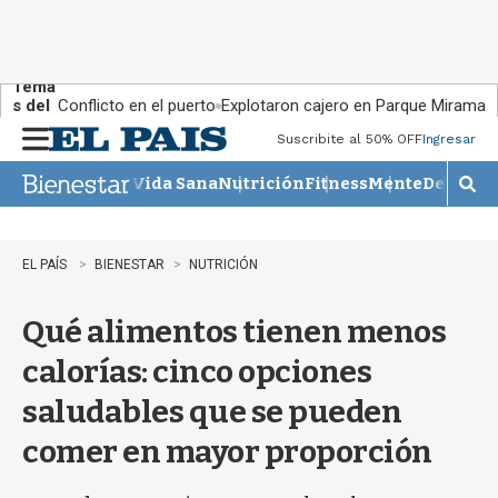
Tema
s del
Conflicto en el puerto
Explotaron cajero en Parque Miramar
día:
Suscribite al 50% OFF
Ingresar
M
e
Vida Sana
Nutrición
Fitness
Mente
Descans
n
M
u
o
s
t
EL PAÍS
BIENESTAR
NUTRICIÓN
r
a
Qué alimentos tienen menos
r
b
calorías: cinco opciones
�
s
saludables que se pueden
q
u
comer en mayor proporción
e
d