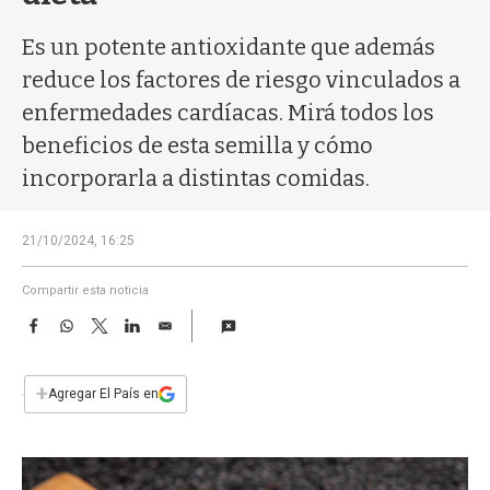
a
Es un potente antioxidante que además
reduce los factores de riesgo vinculados a
enfermedades cardíacas. Mirá todos los
beneficios de esta semilla y cómo
incorporarla a distintas comidas.
21/10/2024, 16:25
Compartir esta noticia
F
W
T
L
E
a
h
w
i
m
c
a
i
n
a
e
t
t
k
i
+
Agregar El País en
b
s
t
e
l
o
A
e
d
o
p
r
I
k
p
n