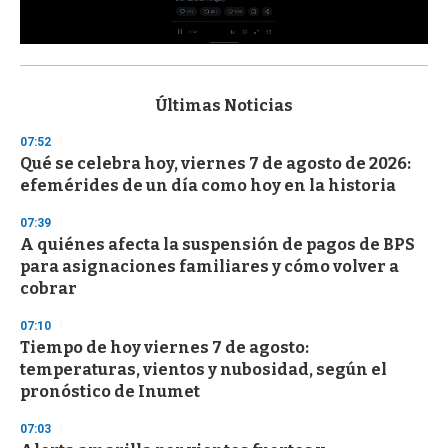
0
s
e
c
Últimas Noticias
o
n
07:52
d
Qué se celebra hoy, viernes 7 de agosto de 2026:
s
o
efemérides de un día como hoy en la historia
f
3
07:39
3
s
A quiénes afecta la suspensión de pagos de BPS
e
para asignaciones familiares y cómo volver a
c
cobrar
o
n
d
07:10
s
Tiempo de hoy viernes 7 de agosto:
temperaturas, vientos y nubosidad, según el
pronóstico de Inumet
07:03