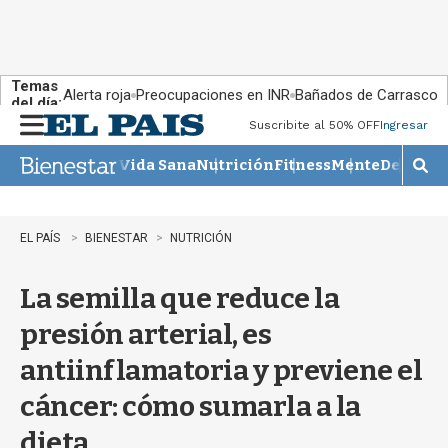
Temas
Alerta roja
Preocupaciones en INR
Bañados de Carrasco
del día:
Suscribite al 50% OFF
Ingresar
M
e
Vida Sana
Nutrición
Fitness
Mente
Descans
n
M
u
o
s
t
EL PAÍS
BIENESTAR
NUTRICIÓN
r
a
La semilla que reduce la
r
b
presión arterial, es
�
s
antiinflamatoria y previene el
q
u
cáncer: cómo sumarla a la
e
d
dieta