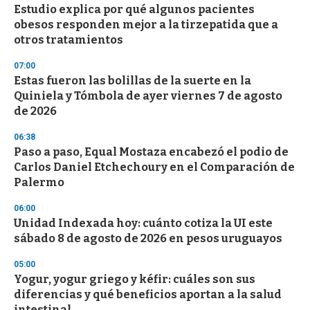
Estudio explica por qué algunos pacientes
s
o
obesos responden mejor a la tirzepatida que a
f
otros tratamientos
3
3
s
07:00
e
Estas fueron las bolillas de la suerte en la
c
Quiniela y Tómbola de ayer viernes 7 de agosto
o
n
de 2026
d
s
06:38
Paso a paso, Equal Mostaza encabezó el podio de
Carlos Daniel Etchechoury en el Comparación de
Palermo
06:00
Unidad Indexada hoy: cuánto cotiza la UI este
sábado 8 de agosto de 2026 en pesos uruguayos
05:00
Yogur, yogur griego y kéfir: cuáles son sus
diferencias y qué beneficios aportan a la salud
intestinal