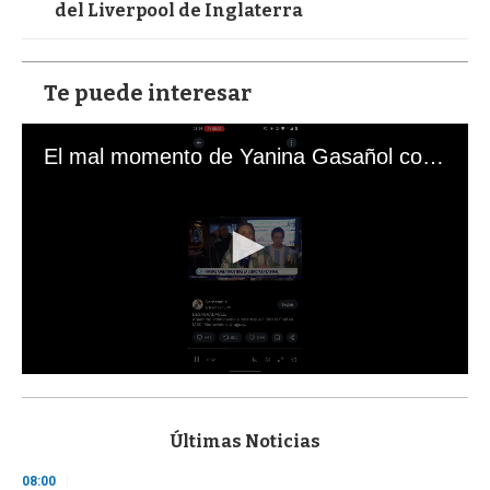
del Liverpool de Inglaterra
Te puede interesar
El mal momento de Yanina Gasañol con un hincha argentino en "Subrayado"
0
s
e
c
Últimas Noticias
o
n
08:00
d