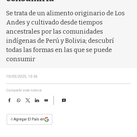
a
Se trata de un alimento originario de Los
Andes y cultivado desde tiempos
ancestrales por las comunidades
indígenas de Perú y Bolivia; descubrí
todas las formas en las que se puede
consumir
10/05/2025, 10:36
Compartir esta noticia
F
W
T
L
E
a
h
w
i
m
c
a
i
n
a
e
t
t
k
i
+
Agregar El País en
b
s
t
e
l
o
A
e
d
o
p
r
I