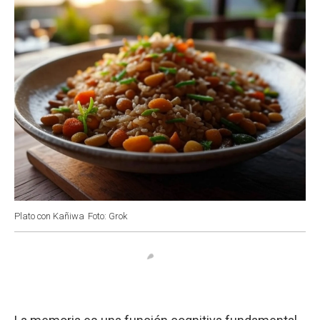
k
p
n
Plato con Kañiwa
Foto: Grok