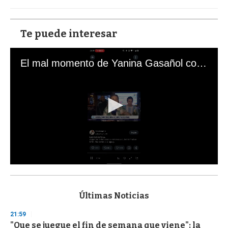
Te puede interesar
El mal momento de Yanina Gasañol con un hincha argentino en "Subrayado"
0
s
e
c
Últimas Noticias
o
n
21:59
d
"Que se juegue el fin de semana que viene": la
s