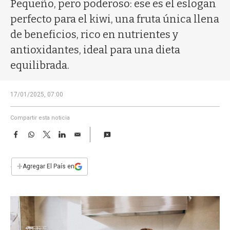
a
Pequeño, pero poderoso: ese es el eslogan
perfecto para el kiwi, una fruta única llena
de beneficios, rico en nutrientes y
antioxidantes, ideal para una dieta
equilibrada.
17/01/2025, 07:00
Compartir esta noticia
F
W
T
L
E
a
h
w
i
m
c
a
i
n
a
e
t
t
k
i
+
Agregar El País en
b
s
t
e
l
o
A
e
d
o
p
r
I
k
p
n