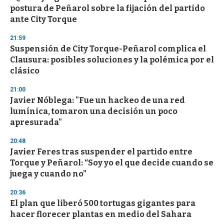
o
postura de Peñarol sobre la fijación del partido
f
ante City Torque
3
3
s
21:59
e
Suspensión de City Torque-Peñarol complica el
c
Clausura: posibles soluciones y la polémica por el
o
n
clásico
d
s
21:00
Javier Nóblega: "Fue un hackeo de una red
lumínica, tomaron una decisión un poco
apresurada"
20:48
Javier Feres tras suspender el partido entre
Torque y Peñarol: “Soy yo el que decide cuando se
juega y cuando no”
20:36
El plan que liberó 500 tortugas gigantes para
hacer florecer plantas en medio del Sahara