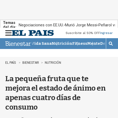
Temas
Negociaciones con EE.UU.
Murió Jorge Messi
Peñarol vs
del día:
Suscribite al 50% OFF
Ingresar
M
e
Vida Sana
Nutrición
Fitness
Mente
Descans
n
M
u
o
s
t
EL PAÍS
BIENESTAR
NUTRICIÓN
r
a
La pequeña fruta que te
r
b
mejora el estado de ánimo en
�
s
apenas cuatro días de
q
u
consumo
e
d