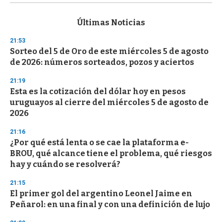
s
e
c
Últimas Noticias
o
n
21:53
d
Sorteo del 5 de Oro de este miércoles 5 de agosto
s
o
de 2026: números sorteados, pozos y aciertos
f
3
21:19
3
s
Esta es la cotización del dólar hoy en pesos
e
uruguayos al cierre del miércoles 5 de agosto de
c
2026
o
n
d
21:16
s
¿Por qué está lenta o se cae la plataforma e-
BROU, qué alcance tiene el problema, qué riesgos
hay y cuándo se resolverá?
21:15
El primer gol del argentino Leonel Jaime en
Peñarol: en una final y con una definición de lujo