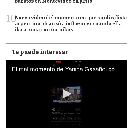
baratos en Montevideo en junio
10
Nuevo video del momento en que sindicalista
argentino alcanzó a influencer cuando ella
iba a tomar un ómnibus
Te puede interesar
El mal momento de Yanina Gasañol con un hincha argentino en "Subrayado"
0