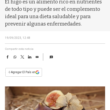
a
El higo es un alimento rico en nutrientes
de todo tipo y puede ser el complemento
ideal para una dieta saludable y para
prevenir algunas enfermedades.
19/09/2023, 12:48
Compartir esta noticia
F
W
T
L
E
a
h
w
i
m
c
a
i
n
a
e
t
t
k
i
+
Agregar El País en
b
s
t
e
l
o
A
e
d
o
p
r
I
k
p
n