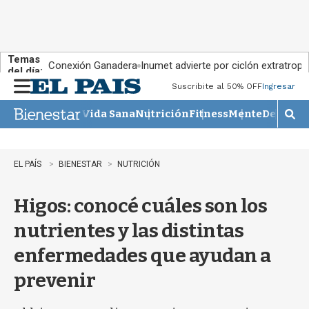
Temas
Conexión Ganadera
Inumet advierte por ciclón extratropi
del día:
Suscribite al 50% OFF
Ingresar
M
e
Vida Sana
Nutrición
Fitness
Mente
Descans
n
M
u
o
s
t
EL PAÍS
BIENESTAR
NUTRICIÓN
r
a
Higos: conocé cuáles son los
r
b
nutrientes y las distintas
�
s
enfermedades que ayudan a
q
u
prevenir
e
d