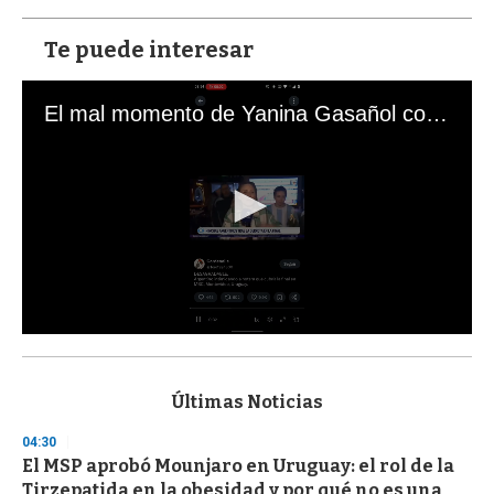
Te puede interesar
El mal momento de Yanina Gasañol con un hincha argentino en "Subrayado"
0
s
e
c
Últimas Noticias
o
n
04:30
d
El MSP aprobó Mounjaro en Uruguay: el rol de la
s
o
Tirzepatida en la obesidad y por qué no es una