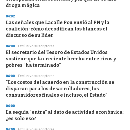
f
droga mágica
3
3
s
04:02
e
Las señales que Lacalle Pou envió al PN y la
c
coalición: cómo decodifican los blancos el
o
n
discurso de su líder
d
s
04:00
Exclusivo suscriptores
El secretario del Tesoro de Estados Unidos
sostiene que la creciente brecha entre ricos y
pobres "ha terminado"
04:00
Exclusivo suscriptores
"Los costos del acuerdo en la construcción se
disparan para los desarrolladores, los
consumidores finales e incluso, el Estado"
04:00
La sequía "entra" al dato de actividad económica:
¿es solo eso?
04:00
Exclusivo suscriptores