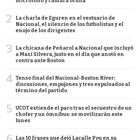
micrófono y cámara oculta
2
La charla de Eguren en el vestuario de
Nacional, el silencio de los futbolistas y el
enojo de los dirigentes
3
La chicana de Peñarol a Nacional que incluyó
a Maxi Silvera, justo en el día que anotó en
contra ante Boston
4
Tenso final del Nacional-Boston River:
discusiones, empujones y tres expulsados al
término del partido
5
UCOT extiende el paro tras el secuestro de un
chofer y un ómnibus: se movilizarán este
lunes
6
Las 10 frases que dejó Lacalle Pou en su