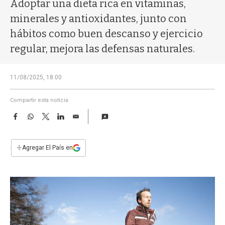
a
Adoptar una dieta rica en vitaminas,
minerales y antioxidantes, junto con
hábitos como buen descanso y ejercicio
regular, mejora las defensas naturales.
11/08/2025, 18:00
Compartir esta noticia
F
W
T
L
E
a
h
w
i
m
c
a
i
n
a
e
t
t
k
i
+
Agregar El País en
b
s
t
e
l
o
A
e
d
o
p
r
I
k
p
n