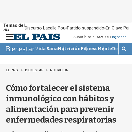
Temas del
Discurso Lacalle Pou
Partido suspendido
En Clave País
día:
Suscribite al 50% OFF
Ingresar
M
e
Vida Sana
Nutrición
Fitness
Mente
Descans
n
M
u
o
s
t
EL PAÍS
BIENESTAR
NUTRICIÓN
r
a
Cómo fortalecer el sistema
r
b
inmunológico con hábitos y
�
s
alimentación para prevenir
q
u
enfermedades respiratorias
e
d