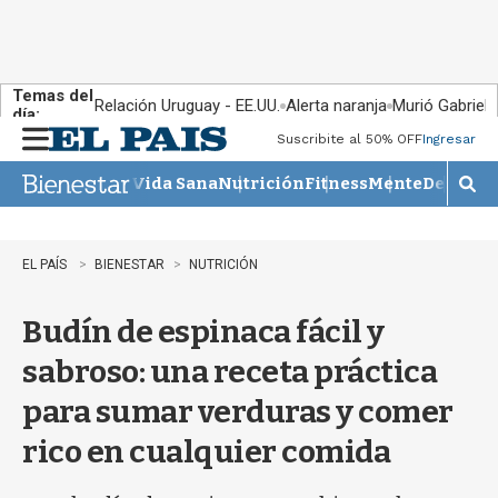
Temas del
Relación Uruguay - EE.UU.
Alerta naranja
Murió Gabriel 
día:
Suscribite al 50% OFF
Ingresar
M
e
Vida Sana
Nutrición
Fitness
Mente
Descans
n
M
u
o
s
t
EL PAÍS
BIENESTAR
NUTRICIÓN
r
a
Budín de espinaca fácil y
r
b
sabroso: una receta práctica
�
s
para sumar verduras y comer
q
u
rico en cualquier comida
e
d