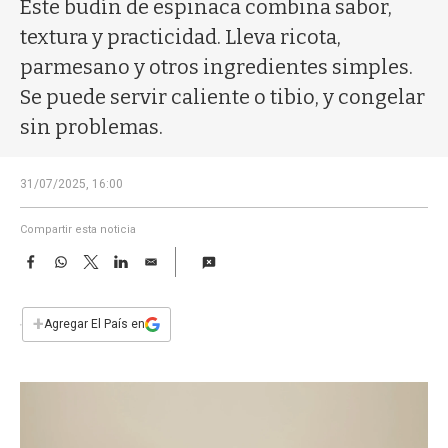
a
Este budín de espinaca combina sabor,
textura y practicidad. Lleva ricota,
parmesano y otros ingredientes simples.
Se puede servir caliente o tibio, y congelar
sin problemas.
31/07/2025, 16:00
Compartir esta noticia
F
W
T
L
E
a
h
w
i
m
c
a
i
n
a
e
t
t
k
i
+
Agregar El País en
b
s
t
e
l
o
A
e
d
o
p
r
I
k
p
n