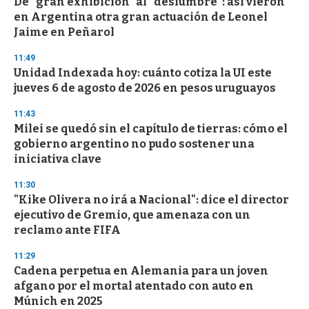
De “gran exhibición” al “deslumbre”: así vieron
s
o
en Argentina otra gran actuación de Leonel
f
Jaime en Peñarol
3
3
s
11:49
e
Unidad Indexada hoy: cuánto cotiza la UI este
c
jueves 6 de agosto de 2026 en pesos uruguayos
o
n
d
11:43
s
Milei se quedó sin el capítulo de tierras: cómo el
gobierno argentino no pudo sostener una
iniciativa clave
11:30
"Kike Olivera no irá a Nacional": dice el director
ejecutivo de Gremio, que amenaza con un
reclamo ante FIFA
11:29
Cadena perpetua en Alemania para un joven
afgano por el mortal atentado con auto en
Múnich en 2025