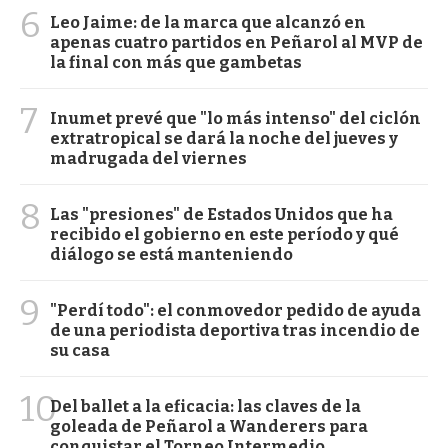
6
Leo Jaime: de la marca que alcanzó en
apenas cuatro partidos en Peñarol al MVP de
la final con más que gambetas
7
Inumet prevé que "lo más intenso" del ciclón
extratropical se dará la noche del jueves y
madrugada del viernes
8
Las "presiones" de Estados Unidos que ha
recibido el gobierno en este período y qué
diálogo se está manteniendo
9
"Perdí todo": el conmovedor pedido de ayuda
de una periodista deportiva tras incendio de
su casa
10
Del ballet a la eficacia: las claves de la
goleada de Peñarol a Wanderers para
conquistar el Torneo Intermedio