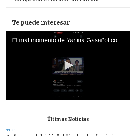
Te puede interesar
El mal momento de Yanina Gasañol con un hincha argentino en "Subrayado"
0
s
e
c
Últimas Noticias
o
n
11:55
d