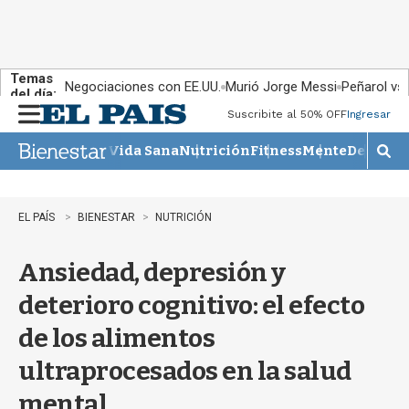
Temas
Negociaciones con EE.UU.
Murió Jorge Messi
Peñarol vs
del día:
Suscribite al 50% OFF
Ingresar
M
e
Vida Sana
Nutrición
Fitness
Mente
Descans
n
M
u
o
s
t
EL PAÍS
BIENESTAR
NUTRICIÓN
r
a
Ansiedad, depresión y
r
b
deterioro cognitivo: el efecto
�
s
de los alimentos
q
u
ultraprocesados en la salud
e
d
mental