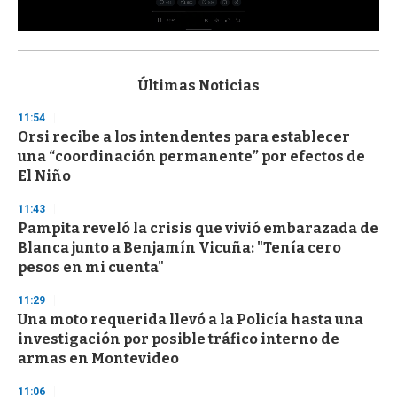
0
s
e
c
Últimas Noticias
o
n
11:54
d
Orsi recibe a los intendentes para establecer
s
o
una “coordinación permanente” por efectos de
f
El Niño
3
3
s
11:43
e
Pampita reveló la crisis que vivió embarazada de
c
Blanca junto a Benjamín Vicuña: "Tenía cero
o
n
pesos en mi cuenta"
d
s
11:29
Una moto requerida llevó a la Policía hasta una
investigación por posible tráfico interno de
armas en Montevideo
11:06