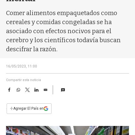
a
Comer alimentos empaquetados como
cereales y comidas congeladas se ha
asociado con efectos nocivos para el
cerebro y los científicos todavía buscan
descifrar la razón.
16/05/2023, 11:00
Compartir esta noticia
F
W
T
L
E
a
h
w
i
m
c
a
i
n
a
e
t
t
k
i
+
Agregar El País en
b
s
t
e
l
o
A
e
d
o
p
r
I
k
p
n