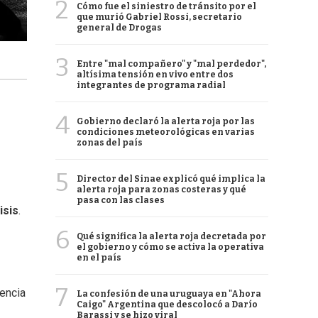
2
Cómo fue el siniestro de tránsito por el
que murió Gabriel Rossi, secretario
general de Drogas
3
Entre "mal compañero" y "mal perdedor",
altísima tensión en vivo entre dos
integrantes de programa radial
4
Gobierno declaró la alerta roja por las
condiciones meteorológicas en varias
zonas del país
5
Director del Sinae explicó qué implica la
alerta roja para zonas costeras y qué
pasa con las clases
isis
.
6
Qué significa la alerta roja decretada por
el gobierno y cómo se activa la operativa
en el país
7
iencia
La confesión de una uruguaya en "Ahora
Caigo" Argentina que descolocó a Darío
Barassi y se hizo viral