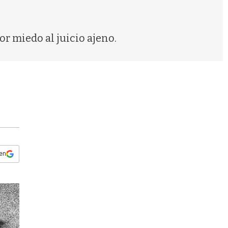
s
q
u
e
or miedo al juicio ajeno.
d
a
 en