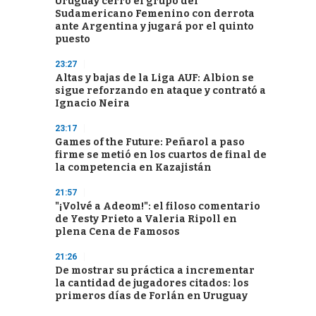
Uruguay cerró el grupo del
Sudamericano Femenino con derrota
ante Argentina y jugará por el quinto
puesto
23:27
Altas y bajas de la Liga AUF: Albion se
sigue reforzando en ataque y contrató a
Ignacio Neira
23:17
Games of the Future: Peñarol a paso
firme se metió en los cuartos de final de
la competencia en Kazajistán
21:57
"¡Volvé a Adeom!": el filoso comentario
de Yesty Prieto a Valeria Ripoll en
plena Cena de Famosos
21:26
De mostrar su práctica a incrementar
la cantidad de jugadores citados: los
primeros días de Forlán en Uruguay