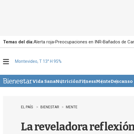
Temas del día:
Alerta roja
Preocupaciones en INR
Bañados de Ca
Montevideo, T 13° H 95%
M
e
n
u
Vida Sana
Nutrición
Fitness
Mente
Descanso
EL PAÍS
BIENESTAR
MENTE
La reveladora reflexión