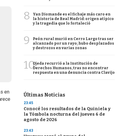
8
Yan Diomande es el fichaje más caro en
la historia de Real Madrid: origen atípico
y la tragedia que lo fortaleció
9
Peón rural murió en Cerro Largo tras ser
alcanzado por un rayo; hubo desplazados
y destrozos en varias zonas
10
Ojeda recurrió a la Institución de
Derechos Humanos, tras no encontrar
respuesta en una denuncia contra Clavijo
as en
Últimas Noticias
arece
23:45
Conocé los resultados de la Quiniela y
la Tómbola nocturna del jueves 6 de
agosto de 2026
23:43