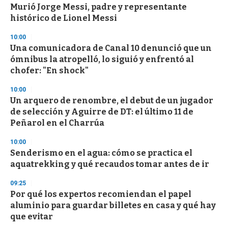
e
Murió Jorge Messi, padre y representante
c
histórico de Lionel Messi
o
n
d
10:00
s
Una comunicadora de Canal 10 denunció que un
ómnibus la atropelló, lo siguió y enfrentó al
chofer: "En shock"
10:00
Un arquero de renombre, el debut de un jugador
de selección y Aguirre de DT: el último 11 de
Peñarol en el Charrúa
10:00
Senderismo en el agua: cómo se practica el
aquatrekking y qué recaudos tomar antes de ir
09:25
Por qué los expertos recomiendan el papel
aluminio para guardar billetes en casa y qué hay
que evitar