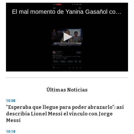
El mal momento de Yanina Gasañol con un hincha argentino en "Subrayado"
0
s
e
c
Últimas Noticias
o
n
10:58
d
"Esperaba que llegue para poder abrazarlo": así
s
o
describía Lionel Messi el vínculo con Jorge
f
Messi
3
3
s
10:18