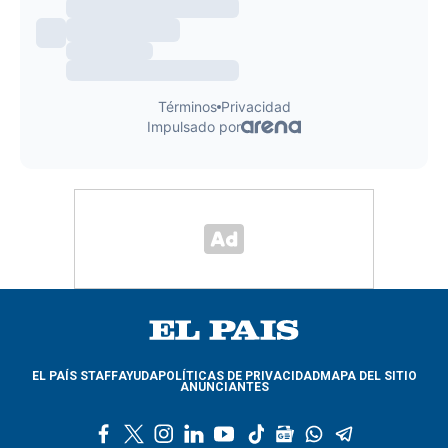
EL PAÍS STAFF
AYUDA
POLÍTICAS DE PRIVACIDAD
MAPA DEL SITIO
ANUNCIANTES
f
t
i
l
y
t
g
w
t