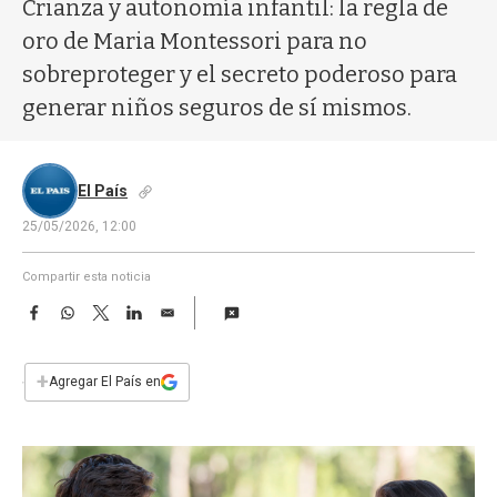
a
Crianza y autonomía infantil: la regla de
oro de Maria Montessori para no
sobreproteger y el secreto poderoso para
generar niños seguros de sí mismos.
El País
25/05/2026, 12:00
Compartir esta noticia
F
W
T
L
E
a
h
w
i
m
c
a
i
n
a
e
t
t
k
i
+
Agregar El País en
b
s
t
e
l
o
A
e
d
o
p
r
I
k
p
n