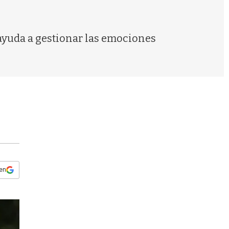
s
q
u
e
 ayuda a gestionar las emociones
d
a
 en