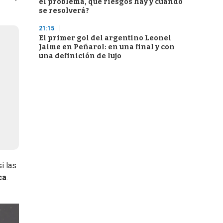
el problema, qué riesgos hay y cuándo
se resolverá?
21:15
El primer gol del argentino Leonel
Jaime en Peñarol: en una final y con
una definición de lujo
i las
ca
.