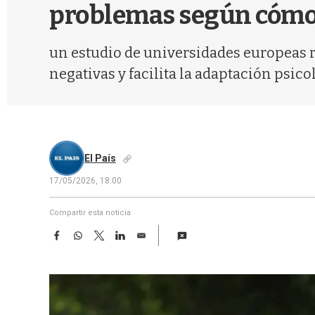
problemas según cómo 
un estudio de universidades europeas re
negativas y facilita la adaptación psico
El País
17/05/2026, 18:00
Compartir esta noticia
F
W
T
L
E
a
h
w
i
m
c
a
i
n
a
e
t
t
k
i
b
s
t
e
l
o
A
e
d