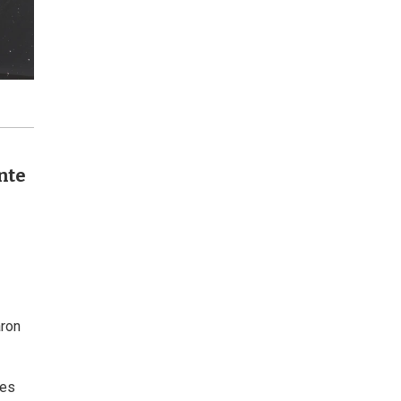
nte
aron
tes