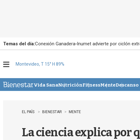
Temas del día:
Conexión Ganadera
Inumet advierte por ciclón extr
Montevideo, T 15° H 89%
M
e
n
u
Vida Sana
Nutrición
Fitness
Mente
Descanso
EL PAÍS
BIENESTAR
MENTE
La ciencia explica por