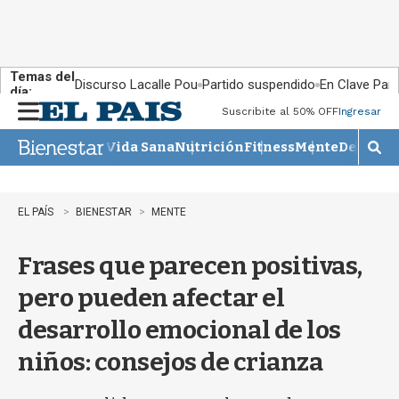
Temas del
Discurso Lacalle Pou
Partido suspendido
En Clave País
día:
Suscribite al 50% OFF
Ingresar
M
e
Vida Sana
Nutrición
Fitness
Mente
Descans
n
M
u
o
s
t
EL PAÍS
BIENESTAR
MENTE
r
a
Frases que parecen positivas,
r
b
pero pueden afectar el
�
s
desarrollo emocional de los
q
u
niños: consejos de crianza
e
d