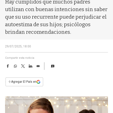
a
Hay cumplidos que muchos padres
utilizan con buenas intenciones sin saber
que su uso recurrente puede perjudicar el
autoestima de sus hijos; psicólogos
brindan recomendaciones.
29/07/2025, 18:00
Compartir esta noticia
F
W
T
L
E
a
h
w
i
m
c
a
i
n
a
e
t
t
k
i
+
Agregar El País en
b
s
t
e
l
o
A
e
d
o
p
r
I
k
p
n