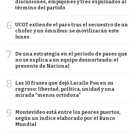
discusiones, empujones y tres expulsados al
término del partido
6
UCOT extiende el paro tras el secuestro de un
chofer y un ómnibus: se movilizarán este
lunes
7
De una estrategia en el período de pases que
no se explica a un equipo desnorteado: el
presente de Nacional
8
Las 10 frases que dejó Lacalle Pou en su
regreso: libertad, política, unidad y una
mirada “menos ortodoxa”
9
Montevideo está entre los peores puertos,
según un índice elaborado por el Banco
Mundial