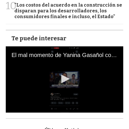
10
"Los costos del acuerdo en la construcción se
disparan para los desarrolladores, los
consumidores finales e incluso, el Estado"
Te puede interesar
El mal momento de Yanina Gasañol con un hincha argentino en "Subrayado"
0
s
e
c