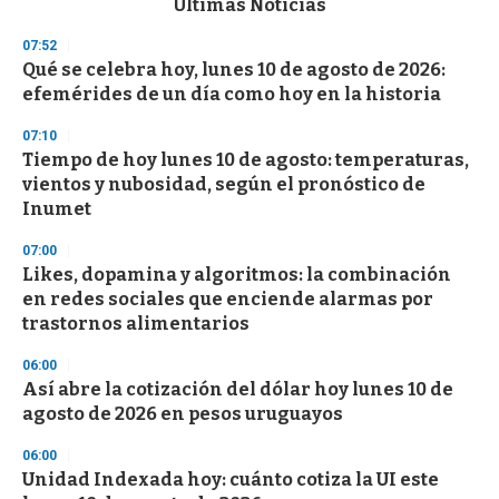
Últimas Noticias
o
n
07:52
d
Qué se celebra hoy, lunes 10 de agosto de 2026:
s
o
efemérides de un día como hoy en la historia
f
3
07:10
3
s
Tiempo de hoy lunes 10 de agosto: temperaturas,
e
vientos y nubosidad, según el pronóstico de
c
Inumet
o
n
d
07:00
s
Likes, dopamina y algoritmos: la combinación
en redes sociales que enciende alarmas por
trastornos alimentarios
06:00
Así abre la cotización del dólar hoy lunes 10 de
agosto de 2026 en pesos uruguayos
06:00
Unidad Indexada hoy: cuánto cotiza la UI este