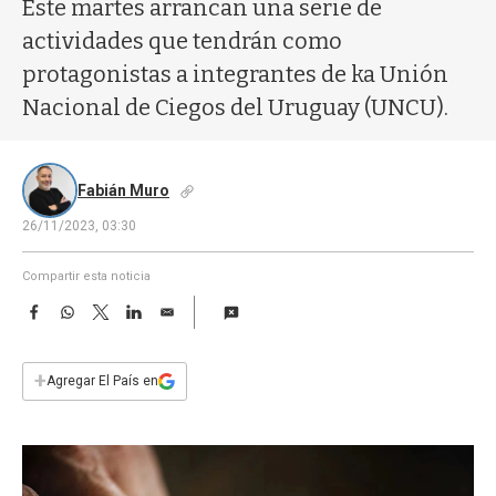
a
Este martes arrancan una serie de
actividades que tendrán como
protagonistas a integrantes de ka Unión
Nacional de Ciegos del Uruguay (UNCU).
Fabián Muro
26/11/2023, 03:30
Compartir esta noticia
F
W
T
L
E
a
h
w
i
m
c
a
i
n
a
e
t
t
k
i
+
Agregar El País en
b
s
t
e
l
o
A
e
d
o
p
r
I
k
p
n