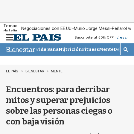
Temas
Negociaciones con EE.UU.
Murió Jorge Messi
Peñarol vs
del día:
Suscribite al 50% OFF
Ingresar
M
e
Vida Sana
Nutrición
Fitness
Mente
Descans
n
M
u
o
s
t
EL PAÍS
BIENESTAR
MENTE
r
a
Encuentros: para derribar
r
b
mitos y superar prejuicios
�
s
sobre las personas ciegas o
q
u
con baja visión
e
d