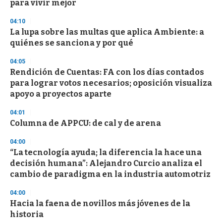
para vivir mejor
3
3
s
04:10
e
La lupa sobre las multas que aplica Ambiente: a
c
quiénes se sanciona y por qué
o
n
d
04:05
s
Rendición de Cuentas: FA con los días contados
para lograr votos necesarios; oposición visualiza
apoyo a proyectos aparte
04:01
Columna de APPCU: de cal y de arena
04:00
“La tecnología ayuda; la diferencia la hace una
decisión humana”: Alejandro Curcio analiza el
cambio de paradigma en la industria automotriz
04:00
Hacia la faena de novillos más jóvenes de la
historia