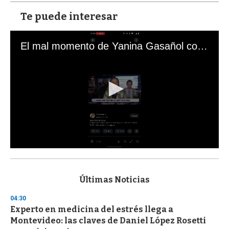
Te puede interesar
El mal momento de Yanina Gasañol con un hincha argentino en "Subrayado"
0
s
e
c
Últimas Noticias
o
n
04:30
d
Experto en medicina del estrés llega a
s
o
Montevideo: las claves de Daniel López Rosetti
f