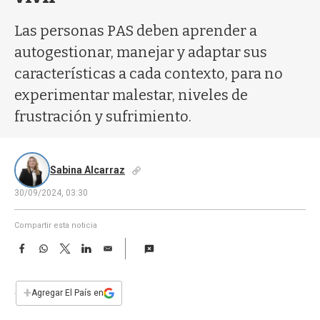
a
Las personas PAS deben aprender a
autogestionar, manejar y adaptar sus
características a cada contexto, para no
experimentar malestar, niveles de
frustración y sufrimiento.
Sabina Alcarraz
30/09/2024, 03:30
Compartir esta noticia
F
W
T
L
E
a
h
w
i
m
c
a
i
n
a
e
t
t
k
i
+
Agregar El País en
b
s
t
e
l
o
A
e
d