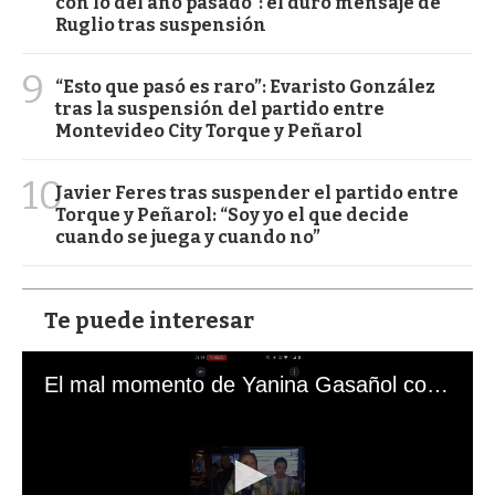
con lo del año pasado": el duro mensaje de
Ruglio tras suspensión
9
“Esto que pasó es raro”: Evaristo González
tras la suspensión del partido entre
Montevideo City Torque y Peñarol
10
Javier Feres tras suspender el partido entre
Torque y Peñarol: “Soy yo el que decide
cuando se juega y cuando no”
Te puede interesar
El mal momento de Yanina Gasañol con un hincha argentino en "Subrayado"