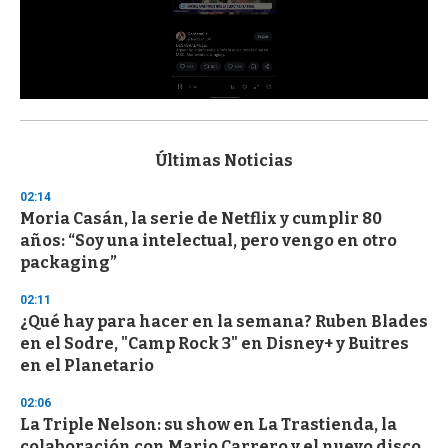
0
s
e
c
Últimas Noticias
o
n
02:14
d
Moria Casán, la serie de Netflix y cumplir 80
s
o
años: “Soy una intelectual, pero vengo en otro
f
packaging”
3
3
s
02:11
e
¿Qué hay para hacer en la semana? Ruben Blades
c
en el Sodre, "Camp Rock 3" en Disney+ y Buitres
o
n
en el Planetario
d
s
02:06
La Triple Nelson: su show en La Trastienda, la
colaboración con Mario Carrero y el nuevo disco