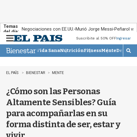
Temas
Negociaciones con EE.UU.
Murió Jorge Messi
Peñarol vs
del día:
Suscribite al 50% OFF
Ingresar
M
e
Vida Sana
Nutrición
Fitness
Mente
Descans
n
M
u
o
s
t
EL PAÍS
BIENESTAR
MENTE
r
a
¿Cómo son las Personas
r
b
Altamente Sensibles? Guía
�
s
para acompañarlas en su
q
u
forma distinta de ser, estar y
e
d
vivir