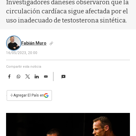
a
Investigadores daneses observaron que la
circulación cardíaca sigue afectada por el
uso inadecuado de testosterona sintética.
Fabián Muro
16/05/2023, 20:00
Compartir esta noticia
F
W
T
L
E
a
h
w
i
m
c
a
i
n
a
e
t
t
k
i
+
Agregar El País en
b
s
t
e
l
o
A
e
d
o
p
r
I
k
p
n