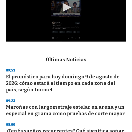
0
s
e
c
Últimas Noticias
o
n
09:53
d
El pronóstico para hoy domingo 9 de agosto de
s
o
2026: cómo estará el tiempo en cada zona del
f
país, según Inumet
3
3
s
09:23
e
Maroñas con largometraje estelar en arena y un
c
especial en grama como pruebas de corte mayor
o
n
d
08:00
s
¿Tenés sueños recurrentes? Qué significa soñar