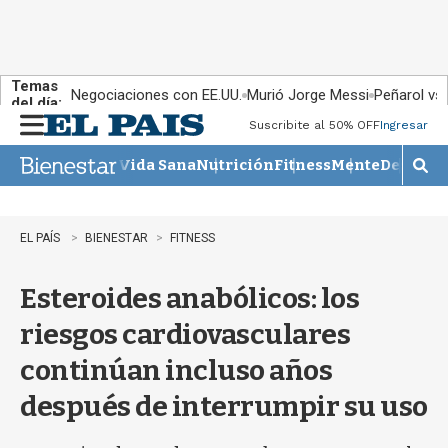
Temas
Negociaciones con EE.UU.
Murió Jorge Messi
Peñarol vs
del día:
Suscribite al 50% OFF
Ingresar
M
e
Vida Sana
Nutrición
Fitness
Mente
Descans
n
M
u
o
s
t
EL PAÍS
BIENESTAR
FITNESS
r
a
Esteroides anabólicos: los
r
b
riesgos cardiovasculares
�
s
continúan incluso años
q
u
después de interrumpir su uso
e
d