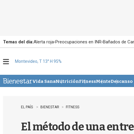
Temas del día:
Alerta roja
Preocupaciones en INR
Bañados de Ca
Montevideo, T 13° H 95%
M
e
n
u
Vida Sana
Nutrición
Fitness
Mente
Descanso
EL PAÍS
BIENESTAR
FITNESS
El método de una entre