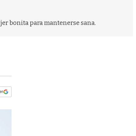
s
q
u
e
ujer bonita para mantenerse sana.
d
a
 en