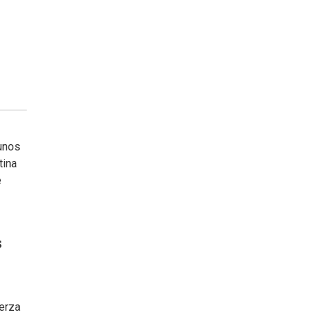
gunos
tina
e
s
uerza