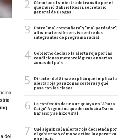
2
Cómo fue el siniestro de tránsito por el
que murió Gabriel Rossi, secretario
general de Drogas
3
Entre "mal compañero" y "mal perdedor",
altísima tensión en vivo entre dos
integrantes de programa radial
4
Gobierno declaró la alerta roja por las
condiciones meteorológicas en varias
zonas del país
5
Director del Sinae explicó qué implica la
alerta roja para zonas costeras y qué
pasa con las clases
arisma
stria
6
La confesión de una uruguaya en "Ahora
ing
Caigo" Argentina que descolocó a Darío
Barassi y se hizo viral
7
Qué significa la alerta roja decretada por
el gobierno y cómo se activa la operativa
ea del
en el país