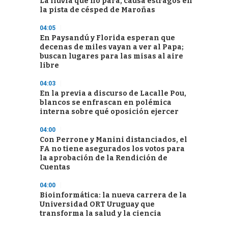
La lluvia que no para, causa estragos en
la pista de césped de Maroñas
04:05
En Paysandú y Florida esperan que
decenas de miles vayan a ver al Papa;
buscan lugares para las misas al aire
libre
04:03
En la previa a discurso de Lacalle Pou,
blancos se enfrascan en polémica
interna sobre qué oposición ejercer
04:00
Con Perrone y Manini distanciados, el
FA no tiene asegurados los votos para
la aprobación de la Rendición de
Cuentas
04:00
Bioinformática: la nueva carrera de la
Universidad ORT Uruguay que
transforma la salud y la ciencia