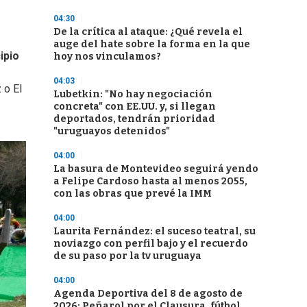
04:30
De la crítica al ataque: ¿Qué revela el
auge del hate sobre la forma en la que
ipio
hoy nos vinculamos?
04:03
 o El
Lubetkin: "No hay negociación
concreta" con EE.UU. y, si llegan
deportados, tendrán prioridad
"uruguayos detenidos"
04:00
La basura de Montevideo seguirá yendo
a Felipe Cardoso hasta al menos 2055,
con las obras que prevé la IMM
04:00
Laurita Fernández: el suceso teatral, su
noviazgo con perfil bajo y el recuerdo
de su paso por la tv uruguaya
04:00
Agenda Deportiva del 8 de agosto de
2026: Peñarol por el Clausura, fútbol