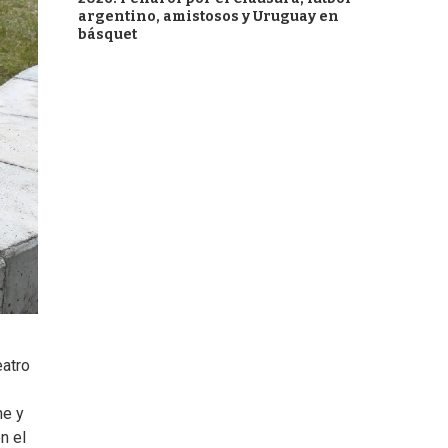
argentino, amistosos y Uruguay en
básquet
eatro
ne y
n el