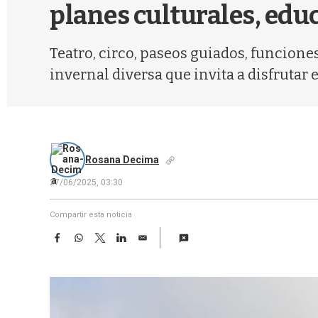
planes culturales, educa
Teatro, circo, paseos guiados, funcione
invernal diversa que invita a disfrutar 
Rosana Decima
27/06/2025, 03:30
Compartir esta noticia
F
W
T
L
E
a
h
w
i
m
c
a
i
n
a
e
t
t
k
i
b
s
t
e
l
o
A
e
d