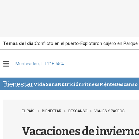
Temas del día:
Conflicto en el puerto
Explotaron cajero en Parque
Montevideo, T 11° H 55%
M
e
n
u
Vida Sana
Nutrición
Fitness
Mente
Descanso
EL PAÍS
BIENESTAR
DESCANSO
VIAJES Y PASEOS
Vacaciones de invierno