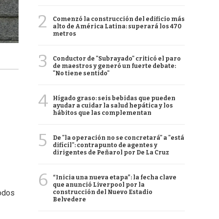
2
Comenzó la construcción del edificio más
alto de América Latina: superará los 470
metros
3
Conductor de "Subrayado" criticó el paro
de maestros y generó un fuerte debate:
"No tiene sentido"
4
Hígado graso: seis bebidas que pueden
ayudar a cuidar la salud hepática y los
hábitos que las complementan
5
De "la operación no se concretará" a "está
difícil": contrapunto de agentes y
dirigentes de Peñarol por De La Cruz
6
“Inicia una nueva etapa”: la fecha clave
que anunció Liverpool por la
odos
construcción del Nuevo Estadio
Belvedere