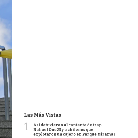
Las Más Vistas
1
Así detuvieron al cantante de trap
Nahuel One23 y a chilenos que
explotaron un cajero en Parque Miramar