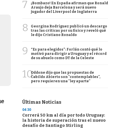
7
¡Bombazo! En España afirman que Ronald
Araujo deja Barcelona y será nuevo
jugador del Liverpool de Inglaterra
8
Georgina Rodríguez publicó un descargo
tras las críticas por su físico y reveló qué
le dijo Cristiano Ronaldo
9
“Es para elegidos”: Forlán contó qué lo
motivó para dirigir a Uruguay y el récord
de su abuelo como DT de la Celeste
10
Oddone dijo que las propuestas de
Cabildo Abierto son "contemplables",
pero requieren una "ley aparte"
ue
Últimas Noticias
04:30
Correrá 50 km al día por todo Uruguay:
la historia de superación tras el nuevo
desafío de Santiago Stirling