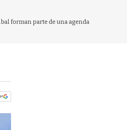
s
q
u
e
Ceibal forman parte de una agenda
d
a
 en