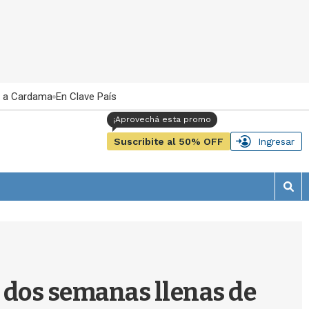
 a Cardama
En Clave País
Suscribite al 50% OFF
Ingresar
M
o
s
t
r
a
r
n dos semanas llenas de
b
�