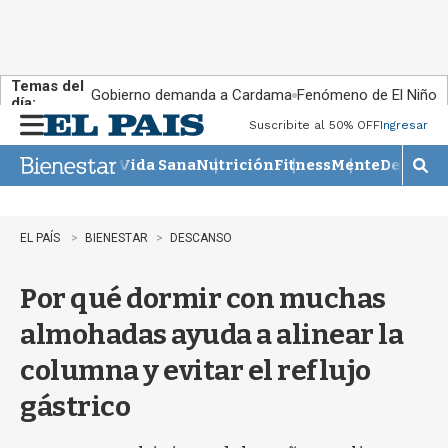
Temas del
Gobierno demanda a Cardama
Fenómeno de El Niño
día:
Suscribite al 50% OFF
Ingresar
M
e
Vida Sana
Nutrición
Fitness
Mente
Descans
n
M
u
o
s
t
EL PAÍS
BIENESTAR
DESCANSO
r
a
Por qué dormir con muchas
r
b
almohadas ayuda a alinear la
�
s
columna y evitar el reflujo
q
u
gástrico
e
d