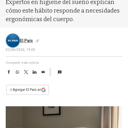
a
Expertos en higiene del sueño explican
cómo este hábito responde a necesidades
ergonómicas del cuerpo.
El País
02/06/2026, 19:00
Compartir esta noticia
F
W
T
L
E
a
h
w
i
m
c
a
i
n
a
e
t
t
k
i
+
Agregar El País en
b
s
t
e
l
o
A
e
d
o
p
r
I
k
p
n