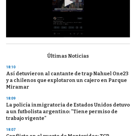
0
s
e
c
Últimas Noticias
o
n
18:10
d
Así detuvieron al cantante de trap Nahuel One23
s
o
y a chilenos que explotaron un cajero en Parque
f
Miramar
3
3
s
18:09
e
La policía inmigratoria de Estados Unidos detuvo
c
a un futbolista argentino: "Tiene permiso de
o
n
trabajo vigente"
d
s
18:07