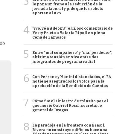
3
le pone un freno a la reducción de la
jornada laboral y pide que los robots
aporten al BPS
4
"¡Volvé a Adeom!": el filoso comentario de
Yesty Prieto a Valeria Ripoll en plena
Cena de Famosos
 de
5
Entre "mal compañero" y "mal perdedor",
altísima tensión en vivo entre dos
integrantes de programa radial
6
Con Perrone y Manini distanciados, el FA
no tiene asegurados los votos para la
aprobación de la Rendición de Cuentas
7
Cómo fue el siniestro de tránsito por el
que murió Gabriel Rossi, secretario
general de Drogas
8
La paradoja en la frontera con Brasil:
Rivera no construye edificios hace una