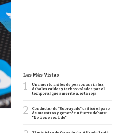
Las Más Vistas
1
Un muerto, miles de personas sin luz,
árboles caídos y techos volados por el
temporal que ameritó alerta roja
2
Conductor de "Subrayado" criticó el paro
de maestros y generó un fuerte debate:
"No tiene sentido"
El ministro de Ganadería, Alfredo Fratti,