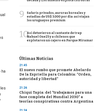
década y Livramento explota con obras
9
Safaris privados, auroras boreales y
ual
estadías de US$ 3.000 por día: así viajan
los uruguayos premium
10
Así detuvieron al cantante de trap
Nahuel One23 y a chilenos que
es
explotaron un cajero en Parque Miramar
Últimas Noticias
21:45
El nuevo rumbo que promete Abelardo
e ha
De la Espriella para Colombia: "Orden,
autoridad y libertad"
bles
21:26
Chiqui Tapia: del "trabajamos para una
n
fase completa del Mundial 2030" a
y
teorías conspirativas contra Argentina
21:24