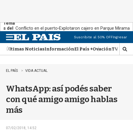
Tema
s del
Conflicto en el puerto
Explotaron cajero en Parque Miramar
día:
Suscribite al 50% OFF
Ingresar
M
e
Últimas Noticias
Información
El País +
Ovación
TV Show
n
M
u
o
s
t
EL PAÍS
VIDA ACTUAL
r
a
WhatsApp: así podés saber
r
b
con qué amigo amigo hablas
�
s
más
q
u
e
d
07/02/2018, 14:52