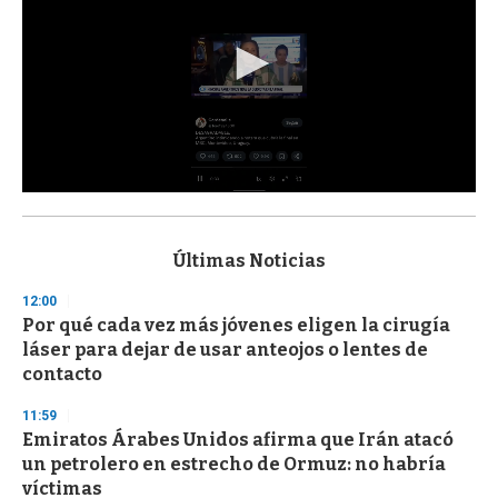
0
s
e
c
Últimas Noticias
o
n
12:00
d
Por qué cada vez más jóvenes eligen la cirugía
s
o
láser para dejar de usar anteojos o lentes de
f
contacto
3
3
s
11:59
e
Emiratos Árabes Unidos afirma que Irán atacó
c
un petrolero en estrecho de Ormuz: no habría
o
n
víctimas