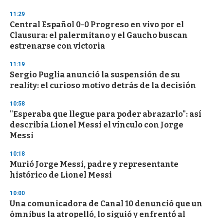
d
s
11:29
Central Español 0-0 Progreso en vivo por el
Clausura: el palermitano y el Gaucho buscan
estrenarse con victoria
11:19
Sergio Puglia anunció la suspensión de su
reality: el curioso motivo detrás de la decisión
10:58
"Esperaba que llegue para poder abrazarlo": así
describía Lionel Messi el vínculo con Jorge
Messi
10:18
Murió Jorge Messi, padre y representante
histórico de Lionel Messi
10:00
Una comunicadora de Canal 10 denunció que un
ómnibus la atropelló, lo siguió y enfrentó al