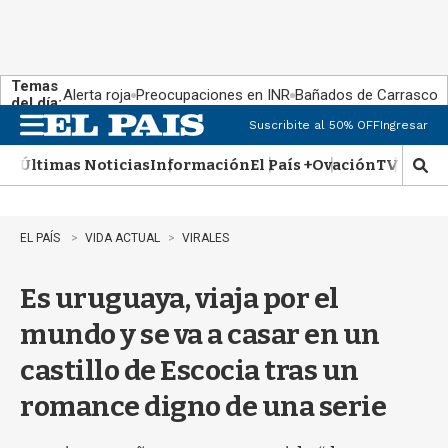
Temas
Alerta roja
Preocupaciones en INR
Bañados de Carrasco
del día:
Suscribite al 50% OFF
Ingresar
M
e
Últimas Noticias
Información
El País +
Ovación
TV Show
n
M
u
o
s
t
EL PAÍS
VIDA ACTUAL
VIRALES
r
a
Es uruguaya, viaja por el
r
b
mundo y se va a casar en un
�
s
castillo de Escocia tras un
q
u
romance digno de una serie
e
d