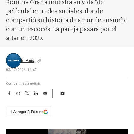
a
Romina Graña muestra su vida “de
película” en redes sociales, donde
compartió su historia de amor de ensueño
con un escocés. La pareja pasará por el
altar en 2027.
El País
03/07/2026, 11:47
Compartir esta noticia
F
W
T
L
E
a
h
w
i
m
c
a
i
n
a
e
t
t
k
i
+
Agregar El País en
b
s
t
e
l
o
A
e
d
o
p
r
I
k
p
n