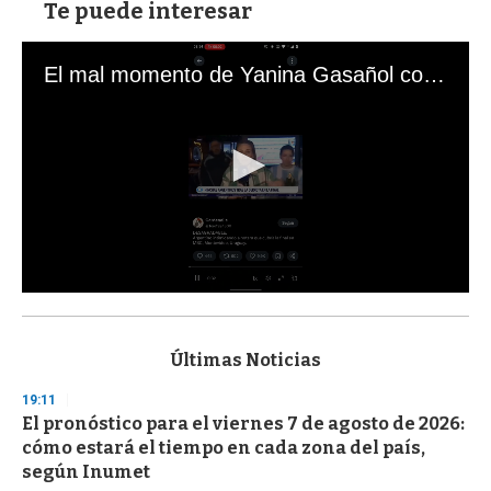
Te puede interesar
El mal momento de Yanina Gasañol con un hincha argentino en "Subrayado"
0
s
e
c
Últimas Noticias
o
n
19:11
d
El pronóstico para el viernes 7 de agosto de 2026:
s
o
cómo estará el tiempo en cada zona del país,
f
según Inumet
3