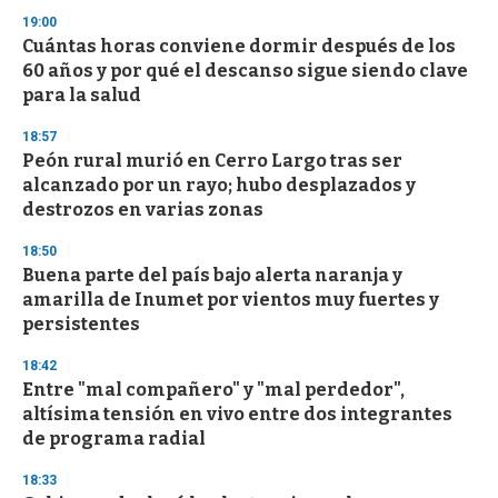
3
s
19:00
e
Cuántas horas conviene dormir después de los
c
60 años y por qué el descanso sigue siendo clave
o
n
para la salud
d
s
18:57
Peón rural murió en Cerro Largo tras ser
alcanzado por un rayo; hubo desplazados y
destrozos en varias zonas
18:50
Buena parte del país bajo alerta naranja y
amarilla de Inumet por vientos muy fuertes y
persistentes
18:42
Entre "mal compañero" y "mal perdedor",
altísima tensión en vivo entre dos integrantes
de programa radial
18:33