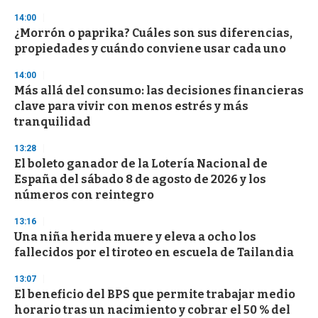
n
14:00
d
¿Morrón o paprika? Cuáles son sus diferencias,
s
o
propiedades y cuándo conviene usar cada uno
f
3
14:00
3
s
Más allá del consumo: las decisiones financieras
e
clave para vivir con menos estrés y más
c
tranquilidad
o
n
d
13:28
s
El boleto ganador de la Lotería Nacional de
España del sábado 8 de agosto de 2026 y los
números con reintegro
13:16
Una niña herida muere y eleva a ocho los
fallecidos por el tiroteo en escuela de Tailandia
13:07
El beneficio del BPS que permite trabajar medio
horario tras un nacimiento y cobrar el 50 % del