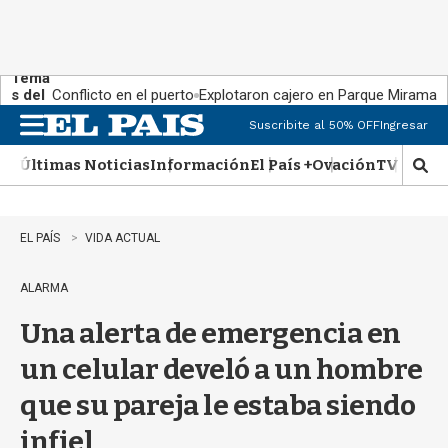
Tema
s del
Conflicto en el puerto
Explotaron cajero en Parque Miramar
día:
Suscribite al 50% OFF
Ingresar
M
e
Últimas Noticias
Información
El País +
Ovación
TV Show
n
M
u
o
s
t
EL PAÍS
VIDA ACTUAL
r
a
ALARMA
r
b
Una alerta de emergencia en
�
s
un celular develó a un hombre
q
u
que su pareja le estaba siendo
e
d
infiel