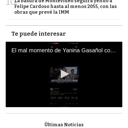
10
La basura de Montevideo seguirá yendo a
Felipe Cardoso hasta al menos 2055, con las
obras que prevé la IMM
Te puede interesar
El mal momento de Yanina Gasañol con un hincha argentino en "Subrayado"
0
s
e
c
Últimas Noticias
o