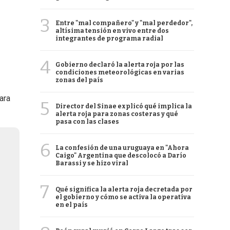
3
Entre "mal compañero" y "mal perdedor",
altísima tensión en vivo entre dos
integrantes de programa radial
4
Gobierno declaró la alerta roja por las
condiciones meteorológicas en varias
zonas del país
ara
5
Director del Sinae explicó qué implica la
alerta roja para zonas costeras y qué
pasa con las clases
6
La confesión de una uruguaya en "Ahora
Caigo" Argentina que descolocó a Darío
Barassi y se hizo viral
7
Qué significa la alerta roja decretada por
el gobierno y cómo se activa la operativa
en el país