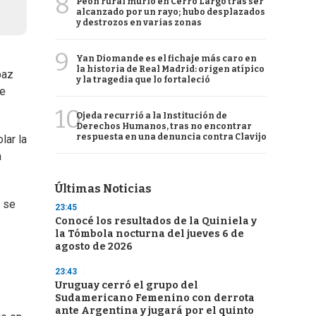
8
Peón rural murió en Cerro Largo tras ser
alcanzado por un rayo; hubo desplazados
y destrozos en varias zonas
9
Yan Diomande es el fichaje más caro en
la historia de Real Madrid: origen atípico
paz
y la tragedia que lo fortaleció
ue
10
Ojeda recurrió a la Institución de
Derechos Humanos, tras no encontrar
respuesta en una denuncia contra Clavijo
lar la
a
Últimas Noticias
s se
23:45
Conocé los resultados de la Quiniela y
la Tómbola nocturna del jueves 6 de
agosto de 2026
23:43
Uruguay cerró el grupo del
Sudamericano Femenino con derrota
ante Argentina y jugará por el quinto