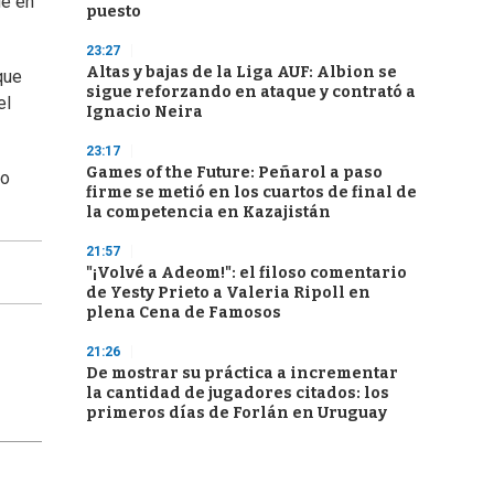
ue en
puesto
23:27
Altas y bajas de la Liga AUF: Albion se
que
sigue reforzando en ataque y contrató a
el
Ignacio Neira
23:17
Games of the Future: Peñarol a paso
io
firme se metió en los cuartos de final de
la competencia en Kazajistán
21:57
"¡Volvé a Adeom!": el filoso comentario
de Yesty Prieto a Valeria Ripoll en
plena Cena de Famosos
21:26
De mostrar su práctica a incrementar
la cantidad de jugadores citados: los
primeros días de Forlán en Uruguay