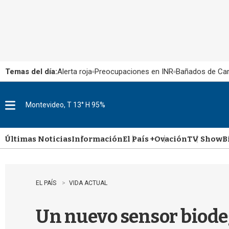
Temas del día:
Alerta roja
Preocupaciones en INR
Bañados de Ca
Montevideo, T 13° H 95%
M
e
n
u
Últimas Noticias
Información
El País +
Ovación
TV Show
B
EL PAÍS
VIDA ACTUAL
Un nuevo sensor biodeg