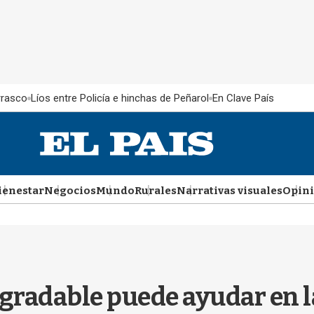
rrasco
Líos entre Policía e hinchas de Peñarol
En Clave País
ienestar
Negocios
Mundo
Rurales
Narrativas visuales
Opin
radable puede ayudar en la