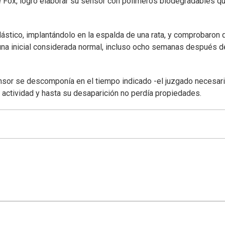
 Fox, logró elaborar su sensor con polímeros biodegradables q
lástico, implantándolo en la espalda de una rata, y comprobaron 
 una inicial considerada normal, incluso ocho semanas después d
nsor se descomponía en el tiempo indicado -el juzgado necesar
de actividad y hasta su desaparición no perdía propiedades.