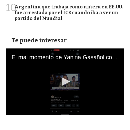
10
Argentina que trabaja como niñera en EE.UU.
fue arrestada por el ICE cuando iba a ver un
partido del Mundial
Te puede interesar
El mal momento de Yanina Gasañol con un hincha argentino en "Subrayado"
0
s
e