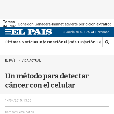
Temas
Conexión Ganadera
Inumet advierte por ciclón extratropi
del día:
Suscribite al 50% OFF
Ingresar
M
e
Últimas Noticias
Información
El País +
Ovación
TV Show
n
M
u
o
s
t
EL PAÍS
VIDA ACTUAL
r
a
Un método para detectar
r
b
cáncer con el celular
�
s
q
u
14/04/2015, 13:00
e
d
Compartir esta noticia