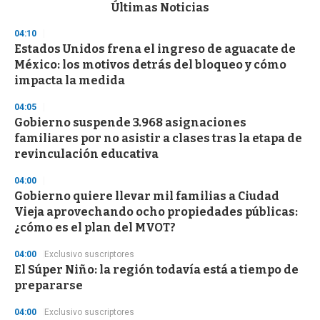
c
Últimas Noticias
o
n
04:10
d
Estados Unidos frena el ingreso de aguacate de
s
o
México: los motivos detrás del bloqueo y cómo
f
impacta la medida
3
3
s
04:05
e
Gobierno suspende 3.968 asignaciones
c
familiares por no asistir a clases tras la etapa de
o
n
revinculación educativa
d
s
04:00
Gobierno quiere llevar mil familias a Ciudad
Vieja aprovechando ocho propiedades públicas:
¿cómo es el plan del MVOT?
04:00
Exclusivo suscriptores
El Súper Niño: la región todavía está a tiempo de
prepararse
04:00
Exclusivo suscriptores