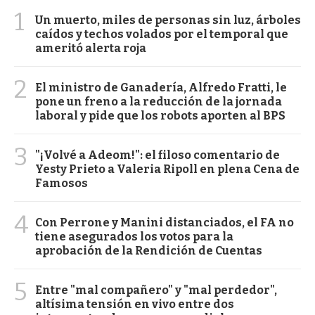
1
Un muerto, miles de personas sin luz, árboles
caídos y techos volados por el temporal que
ameritó alerta roja
2
El ministro de Ganadería, Alfredo Fratti, le
pone un freno a la reducción de la jornada
laboral y pide que los robots aporten al BPS
3
"¡Volvé a Adeom!": el filoso comentario de
Yesty Prieto a Valeria Ripoll en plena Cena de
Famosos
4
Con Perrone y Manini distanciados, el FA no
tiene asegurados los votos para la
aprobación de la Rendición de Cuentas
5
Entre "mal compañero" y "mal perdedor",
altísima tensión en vivo entre dos