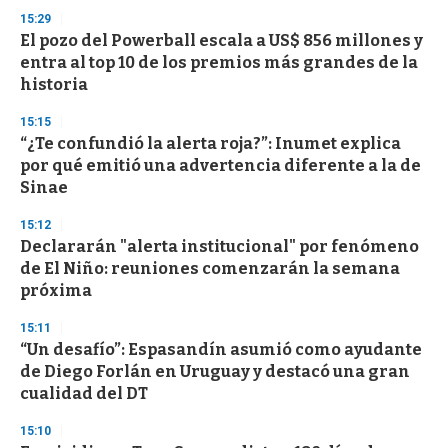
n
15:29
d
El pozo del Powerball escala a US$ 856 millones y
s
o
entra al top 10 de los premios más grandes de la
f
historia
3
3
s
15:15
e
“¿Te confundió la alerta roja?”: Inumet explica
c
por qué emitió una advertencia diferente a la de
o
n
Sinae
d
s
15:12
Declararán "alerta institucional" por fenómeno
de El Niño: reuniones comenzarán la semana
próxima
15:11
“Un desafío”: Espasandín asumió como ayudante
de Diego Forlán en Uruguay y destacó una gran
cualidad del DT
15:10