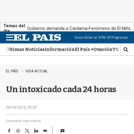
Temas del
Gobierno demanda a Cardama
Fenómeno de El Niño
día:
Suscribite al 50% OFF
Ingresar
M
e
Últimas Noticias
Información
El País +
Ovación
TV Show
n
M
u
o
s
t
EL PAÍS
VIDA ACTUAL
r
a
Un intoxicado cada 24 horas
r
b
�
s
08/04/2015, 05:00
q
u
Compartir esta noticia
e
F
W
T
L
E
d