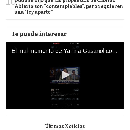
10
Oddone dijo que las propuestas de Cabildo
Abierto son "contemplables", pero requieren
una "ley aparte"
Te puede interesar
El mal momento de Yanina Gasañol con un hincha argentino en "Subrayado"
0
s
e
c
Últimas Noticias
o