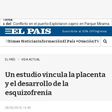
Tema
s del
Conflicto en el puerto
Explotaron cajero en Parque Miramar
día:
Suscribite al 50% OFF
Ingresar
M
e
Últimas Noticias
Información
El País +
Ovación
TV Show
n
M
u
o
s
t
EL PAÍS
VIDA ACTUAL
r
a
Un estudio vincula la placenta
r
b
y el desarrollo de la
�
s
esquizofrenia
q
u
e
d
28/05/2018, 16:49