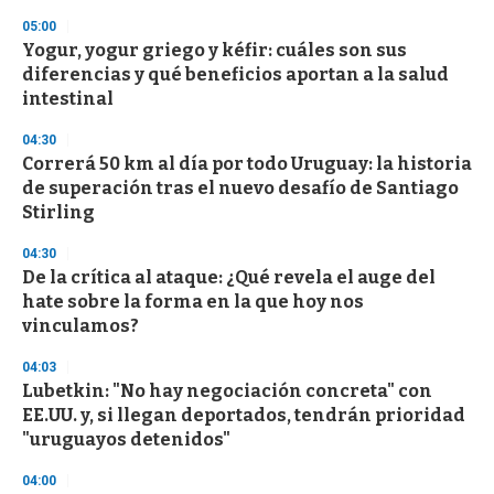
n
05:00
d
Yogur, yogur griego y kéfir: cuáles son sus
s
o
diferencias y qué beneficios aportan a la salud
f
intestinal
3
3
s
04:30
e
Correrá 50 km al día por todo Uruguay: la historia
c
de superación tras el nuevo desafío de Santiago
o
n
Stirling
d
s
04:30
De la crítica al ataque: ¿Qué revela el auge del
hate sobre la forma en la que hoy nos
vinculamos?
04:03
Lubetkin: "No hay negociación concreta" con
EE.UU. y, si llegan deportados, tendrán prioridad
"uruguayos detenidos"
04:00