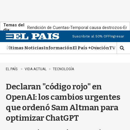
Temas del
Rendición de Cuentas
Temporal causa destrozos
En 
día:
Suscribite al 50% OFF
Ingresar
M
e
Últimas Noticias
Información
El País +
Ovación
TV Show
n
M
u
o
s
t
EL PAÍS
VIDA ACTUAL
TECNOLOGÍA
r
a
Declaran "código rojo" en
r
b
OpenAI: los cambios urgentes
�
s
que ordenó Sam Altman para
q
u
optimizar ChatGPT
e
d