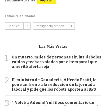
¿Encontraste un error?
Reportar
Temas relacionados
ChatGPT
Inteligencia artificial
Las Más Vistas
1
Un muerto, miles de personas sin luz, árboles
caídos y techos volados por el temporal que
ameritó alerta roja
2
El ministro de Ganadería, Alfredo Fratti, le
pone un freno a la reducción de la jornada
laboral y pide que los robots aporten al BPS
3
"¡Volvé a Adeom!": el filoso comentario de