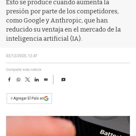
a
Esto se produce cuando aumenta la
presión por parte de los competidores,
como Google y Anthropic, que han
reducido su ventaja en el mercado de la
inteligencia artificial (IA).
02/12/2025, 12:47
Compartir esta noticia
F
W
T
L
E
a
h
w
i
m
c
a
i
n
a
e
t
t
k
i
+
Agregar El País en
b
s
t
e
l
o
A
e
d
o
p
r
I
k
p
n