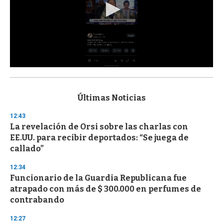
0
s
e
c
Últimas Noticias
o
n
12:43
d
La revelación de Orsi sobre las charlas con
s
o
EE.UU. para recibir deportados: “Se juega de
f
callado”
3
3
s
12:34
e
Funcionario de la Guardia Republicana fue
c
atrapado con más de $ 300.000 en perfumes de
o
n
contrabando
d
s
12:27