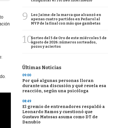
conquistar el Torneo Intermedio
9
Leo Jaime: de la marca que alcanzó en
to
apenas cuatro partidos en Peñarol al
ación
MVP de la final con más que gambetas
10
Sorteo del 5 de Oro de este miércoles 5 de
agosto de 2026: números sorteados,
pozos y aciertos
e:
Últimas Noticias
09:00
do.
Por qué algunas personas lloran
durante una discusión y qué revela esa
reacción, según una psicóloga
08:49
El gremio de entrenadores respaldó a
Leonardo Ramos y cuestionó que
Gustavo Matosas asuma como DT de
Danubio