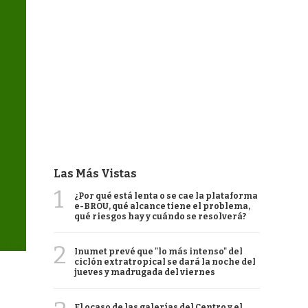
Las Más Vistas
1
¿Por qué está lenta o se cae la plataforma
e-BROU, qué alcance tiene el problema,
qué riesgos hay y cuándo se resolverá?
2
Inumet prevé que "lo más intenso" del
ciclón extratropical se dará la noche del
jueves y madrugada del viernes
El ocaso de las galerías del Centro y el