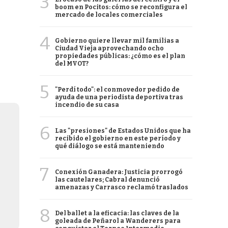
3
boom en Pocitos: cómo se reconfigura el
mercado de locales comerciales
4
Gobierno quiere llevar mil familias a
Ciudad Vieja aprovechando ocho
propiedades públicas: ¿cómo es el plan
del MVOT?
5
"Perdí todo": el conmovedor pedido de
ayuda de una periodista deportiva tras
incendio de su casa
6
Las "presiones" de Estados Unidos que ha
recibido el gobierno en este período y
qué diálogo se está manteniendo
7
Conexión Ganadera: Justicia prorrogó
las cautelares; Cabral denunció
amenazas y Carrasco reclamó traslados
8
Del ballet a la eficacia: las claves de la
goleada de Peñarol a Wanderers para