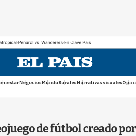
atropical
Peñarol vs. Wanderers
En Clave País
ienestar
Negocios
Mundo
Rurales
Narrativas visuales
Opin
deojuego de fútbol creado po