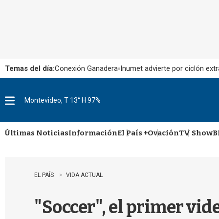
Temas del día:
Conexión Ganadera
Inumet advierte por ciclón extr
Montevideo, T 13° H 97%
M
e
n
u
Últimas Noticias
Información
El País +
Ovación
TV Show
B
EL PAÍS
VIDA ACTUAL
"Soccer", el primer vi