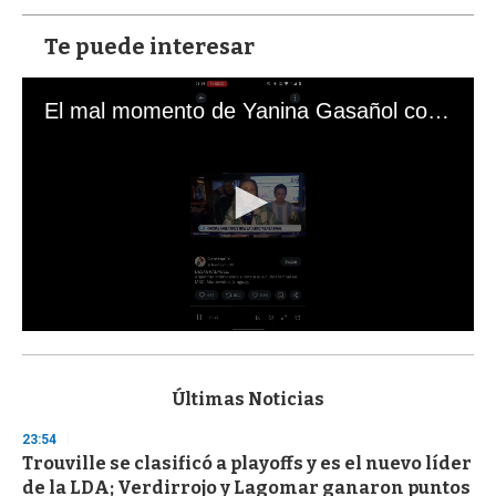
Te puede interesar
El mal momento de Yanina Gasañol con un hincha argentino en "Subrayado"
0
s
e
c
Últimas Noticias
o
n
23:54
d
Trouville se clasificó a playoffs y es el nuevo líder
s
o
de la LDA; Verdirrojo y Lagomar ganaron puntos