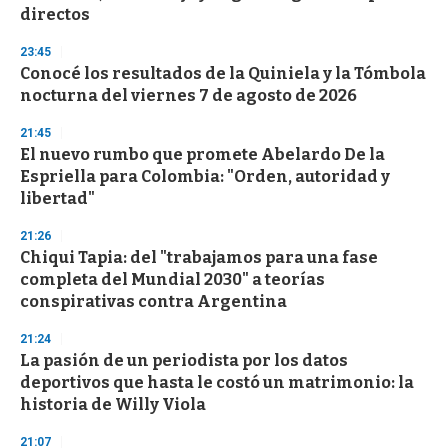
f
directos
3
3
s
23:45
e
Conocé los resultados de la Quiniela y la Tómbola
c
nocturna del viernes 7 de agosto de 2026
o
n
d
21:45
s
El nuevo rumbo que promete Abelardo De la
Espriella para Colombia: "Orden, autoridad y
libertad"
21:26
Chiqui Tapia: del "trabajamos para una fase
completa del Mundial 2030" a teorías
conspirativas contra Argentina
21:24
La pasión de un periodista por los datos
deportivos que hasta le costó un matrimonio: la
historia de Willy Viola
21:07