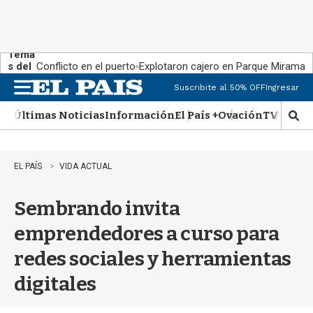
Tema
s del
Conflicto en el puerto
Explotaron cajero en Parque Miramar
día:
Suscribite al 50% OFF
Ingresar
M
e
Últimas Noticias
Información
El País +
Ovación
TV Show
n
M
u
o
s
t
EL PAÍS
VIDA ACTUAL
r
a
Sembrando invita
r
b
emprendedores a curso para
�
s
redes sociales y herramientas
q
u
digitales
e
d