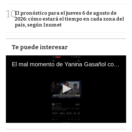
10
El pronóstico para el jueves 6 de agosto de
2026: cómo estará el tiempo en cada zona del
país, según Inumet
Te puede interesar
El mal momento de Yanina Gasañol con un hincha argentino en "Subrayado"
0
s