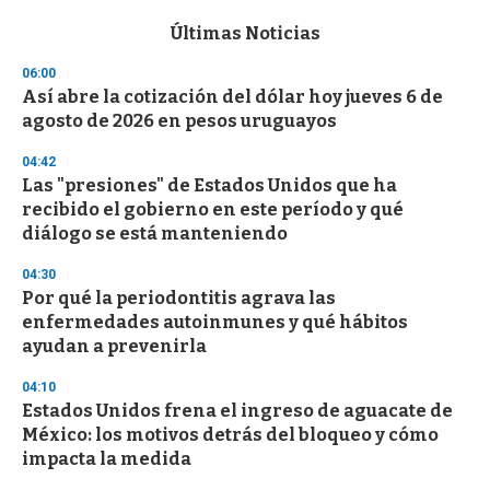
e
c
Últimas Noticias
o
n
06:00
d
Así abre la cotización del dólar hoy jueves 6 de
s
o
agosto de 2026 en pesos uruguayos
f
3
04:42
3
s
Las "presiones" de Estados Unidos que ha
e
recibido el gobierno en este período y qué
c
diálogo se está manteniendo
o
n
d
04:30
s
Por qué la periodontitis agrava las
enfermedades autoinmunes y qué hábitos
ayudan a prevenirla
04:10
Estados Unidos frena el ingreso de aguacate de
México: los motivos detrás del bloqueo y cómo
impacta la medida