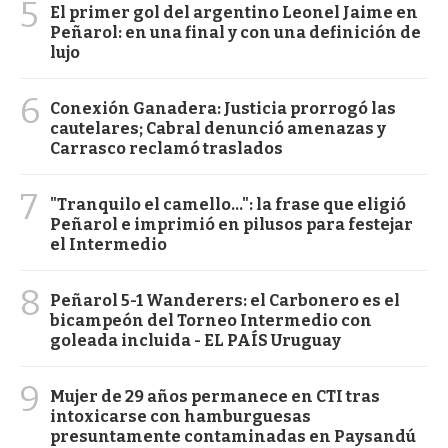
5
El primer gol del argentino Leonel Jaime en
Peñarol: en una final y con una definición de
lujo
6
Conexión Ganadera: Justicia prorrogó las
cautelares; Cabral denunció amenazas y
Carrasco reclamó traslados
7
"Tranquilo el camello...": la frase que eligió
Peñarol e imprimió en pilusos para festejar
el Intermedio
8
Peñarol 5-1 Wanderers: el Carbonero es el
bicampeón del Torneo Intermedio con
goleada incluida - EL PAÍS Uruguay
9
Mujer de 29 años permanece en CTI tras
intoxicarse con hamburguesas
presuntamente contaminadas en Paysandú