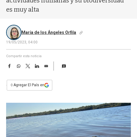
actividades humanas y su biodiversidad
a
es muy alta
María de los Ángeles Orfila
19/05/2023, 04:00
Compartir esta noticia
F
W
T
L
E
a
h
w
i
m
c
a
i
n
a
e
t
t
k
i
+
Agregar El País en
b
s
t
e
l
o
A
e
d
o
p
r
I
k
p
n