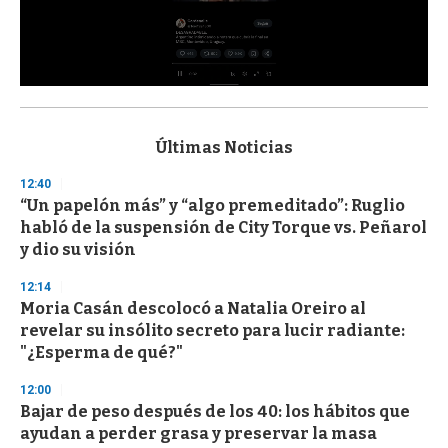
0
s
e
c
Últimas Noticias
o
n
12:40
d
“Un papelón más” y “algo premeditado”: Ruglio
s
o
habló de la suspensión de City Torque vs. Peñarol
f
y dio su visión
3
3
s
12:14
e
Moria Casán descolocó a Natalia Oreiro al
c
revelar su insólito secreto para lucir radiante:
o
n
"¿Esperma de qué?"
d
s
12:00
Bajar de peso después de los 40: los hábitos que
ayudan a perder grasa y preservar la masa