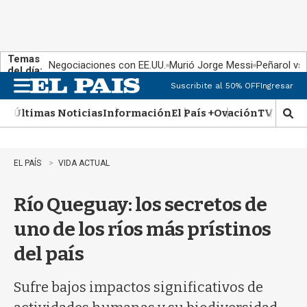
Temas
Negociaciones con EE.UU.
Murió Jorge Messi
Peñarol vs
del día:
Suscribite al 50% OFF
Ingresar
M
e
Últimas Noticias
Información
El País +
Ovación
TV Show
n
M
u
o
s
t
EL PAÍS
VIDA ACTUAL
r
a
Río Queguay: los secretos de
r
b
uno de los ríos más prístinos
�
s
del país
q
u
e
Sufre bajos impactos significativos de
d