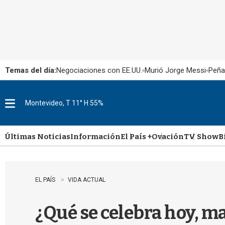
Temas del día:
Negociaciones con EE.UU.
Murió Jorge Messi
Peña
Montevideo, T 11° H 55%
M
e
n
u
Últimas Noticias
Información
El País +
Ovación
TV Show
B
EL PAÍS
VIDA ACTUAL
¿Qué se celebra hoy, ma