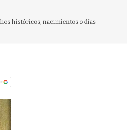
s
q
u
e
chos históricos, nacimientos o días
d
a
 en