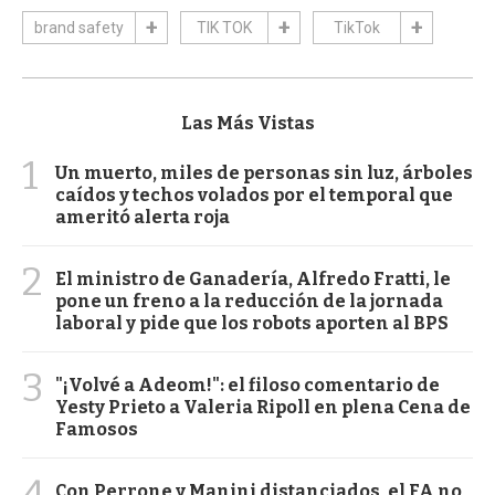
brand safety
TIK TOK
TikTok
Las Más Vistas
1
Un muerto, miles de personas sin luz, árboles
caídos y techos volados por el temporal que
ameritó alerta roja
2
El ministro de Ganadería, Alfredo Fratti, le
pone un freno a la reducción de la jornada
laboral y pide que los robots aporten al BPS
3
"¡Volvé a Adeom!": el filoso comentario de
Yesty Prieto a Valeria Ripoll en plena Cena de
Famosos
4
Con Perrone y Manini distanciados, el FA no