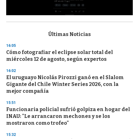
0
s
e
c
Últimas Noticias
o
n
16:05
d
Cómo fotografiar el eclipse solar total del
s
o
miércoles 12 de agosto, según expertos
f
3
16:02
3
s
El uruguayo Nicolás Pirozzi ganó en el Slalom
e
Gigante del Chile Winter Series 2026, con la
c
mejor compañía
o
n
d
15:51
s
Funcionaria policial sufrió golpiza en hogar del
INAU: "Le arrancaron mechones y se los
mostraron como trofeo"
15:32