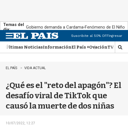
Temas del
Gobierno demanda a Cardama
Fenómeno de El Niño
día:
Suscribite al 50% OFF
Ingresar
M
e
Últimas Noticias
Información
El País +
Ovación
TV Show
n
M
u
o
s
t
EL PAÍS
VIDA ACTUAL
r
a
¿Qué es el "reto del apagón"? El
r
b
desafío viral de TikTok que
�
s
causó la muerte de dos niñas
q
u
e
d
10/07/2022, 12:27