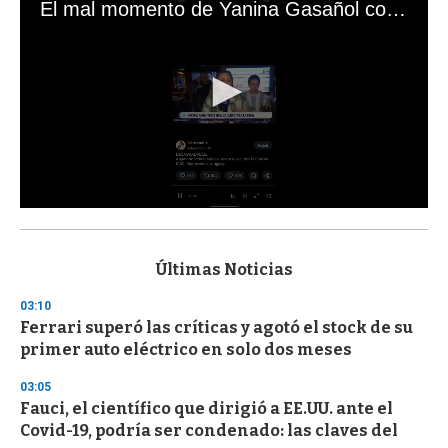
El mal momento de Yanina Gasañol con un hincha argentino en "Subrayado"
0
s
e
c
Últimas Noticias
o
n
03:10
d
Ferrari superó las críticas y agotó el stock de su
s
o
primer auto eléctrico en solo dos meses
f
3
03:05
3
s
Fauci, el científico que dirigió a EE.UU. ante el
e
Covid-19, podría ser condenado: las claves del
c