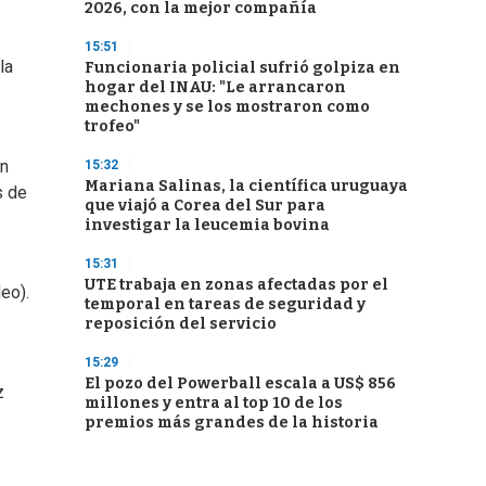
2026, con la mejor compañía
15:51
la
Funcionaria policial sufrió golpiza en
hogar del INAU: "Le arrancaron
mechones y se los mostraron como
trofeo"
En
15:32
Mariana Salinas, la científica uruguaya
s de
que viajó a Corea del Sur para
investigar la leucemia bovina
15:31
UTE trabaja en zonas afectadas por el
eo).
temporal en tareas de seguridad y
reposición del servicio
15:29
El pozo del Powerball escala a US$ 856
z
millones y entra al top 10 de los
premios más grandes de la historia