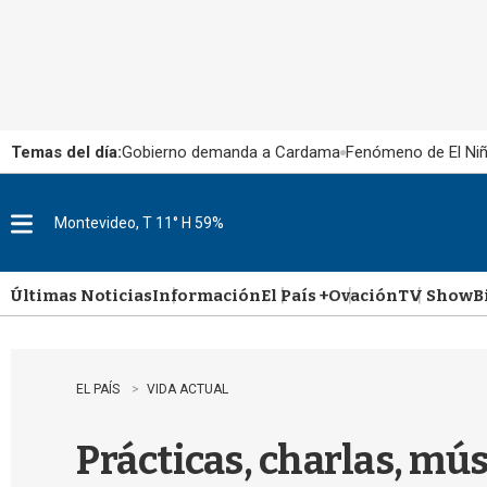
Temas del día:
Gobierno demanda a Cardama
Fenómeno de El Ni
Montevideo, T 11° H 59%
M
e
n
u
Últimas Noticias
Información
El País +
Ovación
TV Show
B
EL PAÍS
VIDA ACTUAL
Prácticas, charlas, mús