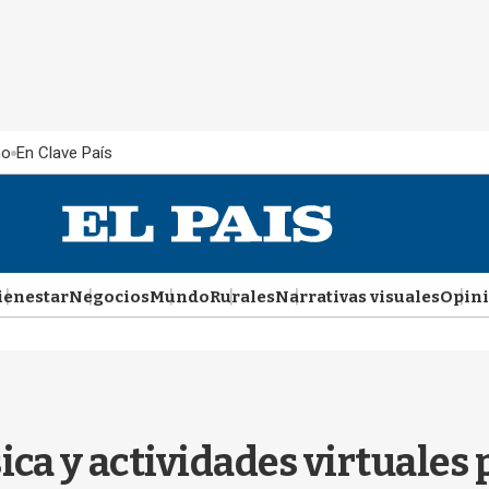
ño
En Clave País
ienestar
Negocios
Mundo
Rurales
Narrativas visuales
Opin
ica y actividades virtuales 