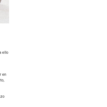
 ello
r en
to,
izo