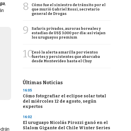
8
oga
,
Cómo fue el siniestro de tránsito por el
que murió Gabriel Rossi, secretario
án
general de Drogas
9
Safaris privados, auroras boreales y
estadías de US$ 3.000 por día: así viajan
los uruguayos premium
10
Cesó la alerta amarilla por vientos
fuertes y persistentes que abarcaba
desde Montevideo hasta el Chuy
Últimas Noticias
16:05
Cómo fotografiar el eclipse solar total
del miércoles 12 de agosto, según
expertos
16:02
El uruguayo Nicolás Pirozzi ganó en el
Slalom Gigante del Chile Winter Series
odrán