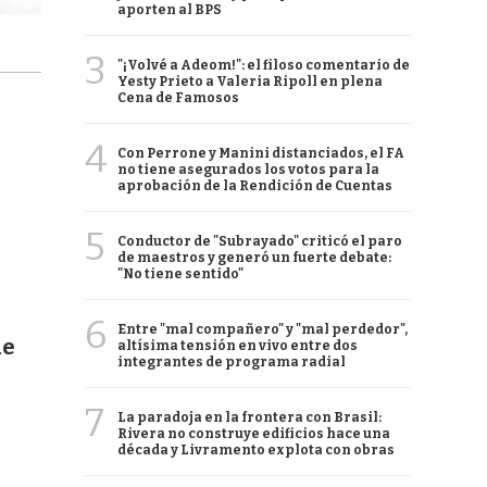
aporten al BPS
3
"¡Volvé a Adeom!": el filoso comentario de
Yesty Prieto a Valeria Ripoll en plena
Cena de Famosos
4
Con Perrone y Manini distanciados, el FA
no tiene asegurados los votos para la
aprobación de la Rendición de Cuentas
5
Conductor de "Subrayado" criticó el paro
de maestros y generó un fuerte debate:
"No tiene sentido"
6
Entre "mal compañero" y "mal perdedor",
de
altísima tensión en vivo entre dos
integrantes de programa radial
7
La paradoja en la frontera con Brasil:
Rivera no construye edificios hace una
década y Livramento explota con obras