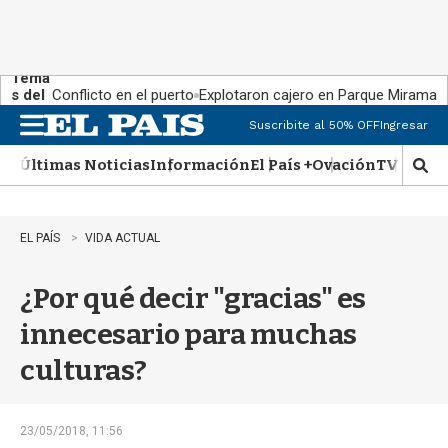
Tema
s del
Conflicto en el puerto
Explotaron cajero en Parque Miramar
día:
Suscribite al 50% OFF
Ingresar
M
e
Últimas Noticias
Información
El País +
Ovación
TV Show
n
M
u
o
s
t
EL PAÍS
VIDA ACTUAL
r
a
¿Por qué decir "gracias" es
r
b
innecesario para muchas
�
s
culturas?
q
u
e
d
23/05/2018, 11:56