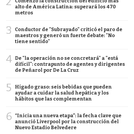
2
Comenzó la construcción del edificio más
alto de América Latina: superará los 470
metros
3
Conductor de "Subrayado" criticó el paro de
maestros y generó un fuerte debate: "No
tiene sentido"
4
De "la operación no se concretará" a "está
difícil": contrapunto de agentes y dirigentes
de Peñarol por De La Cruz
5
Hígado graso: seis bebidas que pueden
ayudar a cuidar la salud hepática y los
hábitos que las complementan
6
“Inicia una nueva etapa”: la fecha clave que
anunció Liverpool por la construcción del
Nuevo Estadio Belvedere