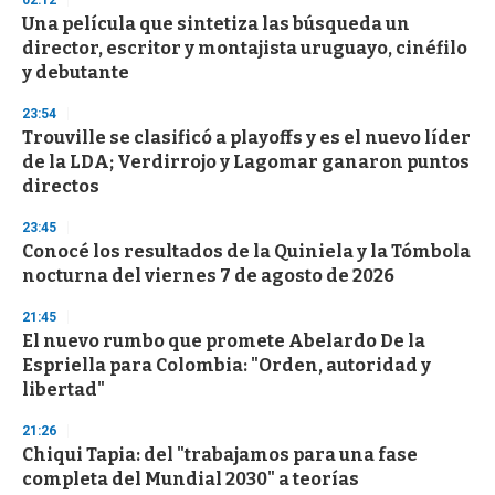
02:12
e
Una película que sintetiza las búsqueda un
c
director, escritor y montajista uruguayo, cinéfilo
o
n
y debutante
d
s
23:54
Trouville se clasificó a playoffs y es el nuevo líder
de la LDA; Verdirrojo y Lagomar ganaron puntos
directos
23:45
Conocé los resultados de la Quiniela y la Tómbola
nocturna del viernes 7 de agosto de 2026
21:45
El nuevo rumbo que promete Abelardo De la
Espriella para Colombia: "Orden, autoridad y
libertad"
21:26
Chiqui Tapia: del "trabajamos para una fase
completa del Mundial 2030" a teorías