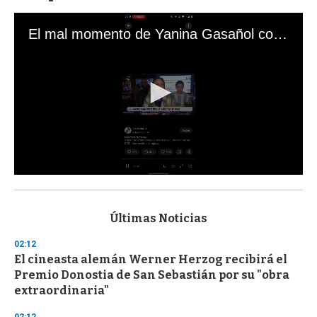
El mal momento de Yanina Gasañol con un hincha argentino en "Subrayado"
0
s
e
c
Últimas Noticias
o
n
02:12
d
El cineasta alemán Werner Herzog recibirá el
s
o
Premio Donostia de San Sebastián por su "obra
f
extraordinaria"
3
3
s