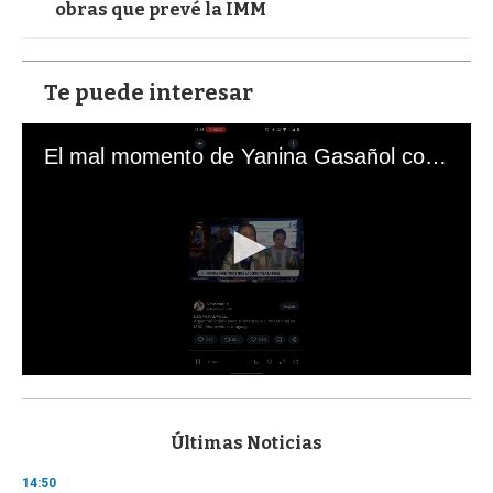
obras que prevé la IMM
Te puede interesar
El mal momento de Yanina Gasañol con un hincha argentino en "Subrayado"
0
s
e
c
Últimas Noticias
o
n
14:50
d