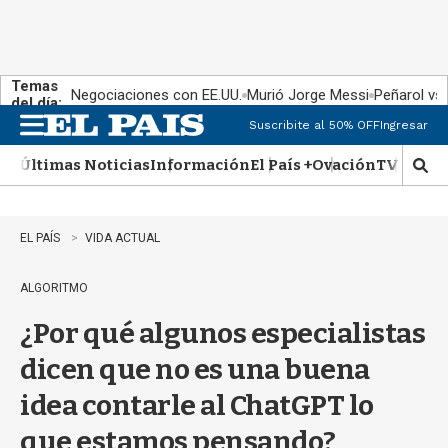
Temas
Negociaciones con EE.UU.
Murió Jorge Messi
Peñarol vs
del día:
Suscribite al 50% OFF
Ingresar
M
e
Últimas Noticias
Información
El País +
Ovación
TV Show
n
M
u
o
s
t
EL PAÍS
VIDA ACTUAL
r
a
ALGORITMO
r
b
¿Por qué algunos especialistas
�
s
dicen que no es una buena
q
u
idea contarle al ChatGPT lo
e
d
que estamos pensando?