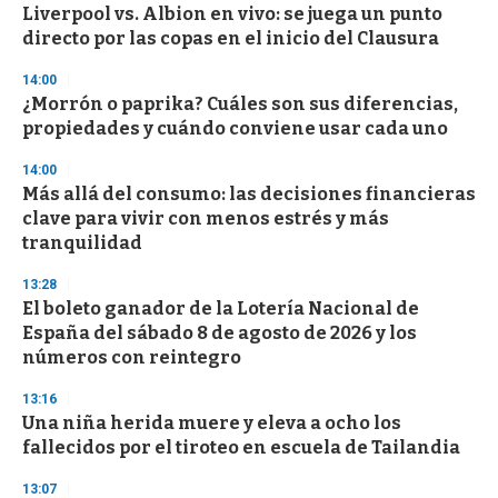
Liverpool vs. Albion en vivo: se juega un punto
s
o
directo por las copas en el inicio del Clausura
f
3
14:00
3
s
¿Morrón o paprika? Cuáles son sus diferencias,
e
propiedades y cuándo conviene usar cada uno
c
o
14:00
n
d
Más allá del consumo: las decisiones financieras
s
clave para vivir con menos estrés y más
tranquilidad
13:28
El boleto ganador de la Lotería Nacional de
España del sábado 8 de agosto de 2026 y los
números con reintegro
13:16
Una niña herida muere y eleva a ocho los
fallecidos por el tiroteo en escuela de Tailandia
13:07