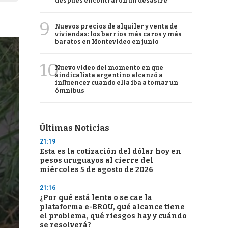
después encontraron un desastre
9
Nuevos precios de alquiler y venta de
viviendas: los barrios más caros y más
baratos en Montevideo en junio
10
Nuevo video del momento en que
sindicalista argentino alcanzó a
influencer cuando ella iba a tomar un
ómnibus
Últimas Noticias
21:19
Esta es la cotización del dólar hoy en
pesos uruguayos al cierre del
miércoles 5 de agosto de 2026
21:16
¿Por qué está lenta o se cae la
plataforma e-BROU, qué alcance tiene
el problema, qué riesgos hay y cuándo
se resolverá?