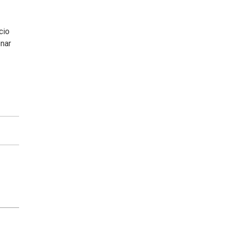
cio
enar