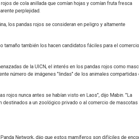
ojos de cola anillada que comían hojas y comían fruta fresca
arente perplejidad.
na, los pandas rojos se consideran en peligro y altamente
ño tamaño también los hacen candidatos fáciles para el comerci
menazadas de la UICN, el interés en los pandas rojos como mas
iente número de imágenes "lindas" de los animales compartidas
s rojos nunca antes se habían visto en Laos", dijo Mabin. "La
n destinados a un zoológico privado o al comercio de mascotas
 Panda Network, dijo que estos mamíferos son difíciles de enco