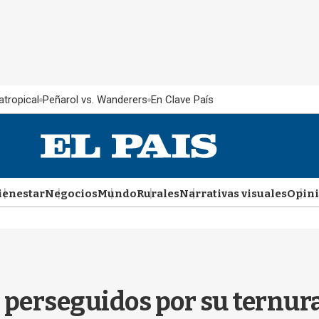
atropical
Peñarol vs. Wanderers
En Clave País
ienestar
Negocios
Mundo
Rurales
Narrativas visuales
Opin
 perseguidos por su ternur