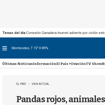
Temas del día:
Conexión Ganadera
Inumet advierte por ciclón extr
Montevideo, T 15° H 89%
M
e
n
u
Últimas Noticias
Información
El País +
Ovación
TV Show
B
EL PAÍS
VIDA ACTUAL
Pandas rojos, animales