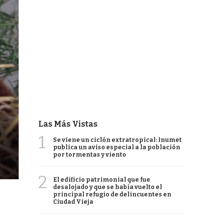
Las Más Vistas
1
Se viene un ciclón extratropical: Inumet
publica un aviso especial a la población
por tormentas y viento
2
El edificio patrimonial que fue
desalojado y que se había vuelto el
principal refugio de delincuentes en
Ciudad Vieja