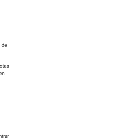
o de
cotas
 en
ntrar