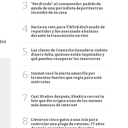
3
"Perdí todo": el conmovedor pedido de
ayuda de una periodista deportiva tras
incendio de su casa
4
Hacía un reto para TikTok disfrazado de
repartidor y fue asesinado a balazos
durante la transmisión en vivo
obre
5
Las claves de Conexión Ganadera: cuánto
dinero falta, quiénes están imputados y
qué pueden recuperar los inversores
6
Inumet cesó la alerta amarilla por
tormentas fuertes que regía para este
miércoles
7
Casi 30 años después, Shakira recreó la
foto que dio origen a uno de los memes
más famosos de internet
8
Llevaron cinco gatos a una isla para
controlar una plaga de ratones, 77 años