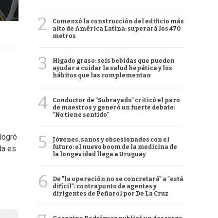
2
Comenzó la construcción del edificio más
alto de América Latina: superará los 470
metros
3
Hígado graso: seis bebidas que pueden
ayudar a cuidar la salud hepática y los
hábitos que las complementan
4
Conductor de "Subrayado" criticó el paro
de maestros y generó un fuerte debate:
"No tiene sentido"
5
 logró
Jóvenes, sanos y obsesionados con el
futuro: el nuevo boom de la medicina de
da es
la longevidad llega a Uruguay
6
De "la operación no se concretará" a "está
difícil": contrapunto de agentes y
dirigentes de Peñarol por De La Cruz