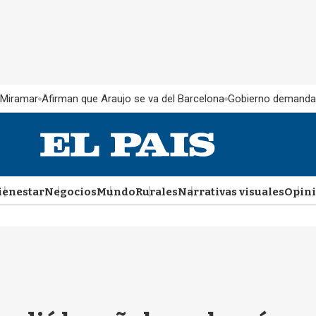
 Miramar
Afirman que Araujo se va del Barcelona
Gobierno demanda
ienestar
Negocios
Mundo
Rurales
Narrativas visuales
Opin