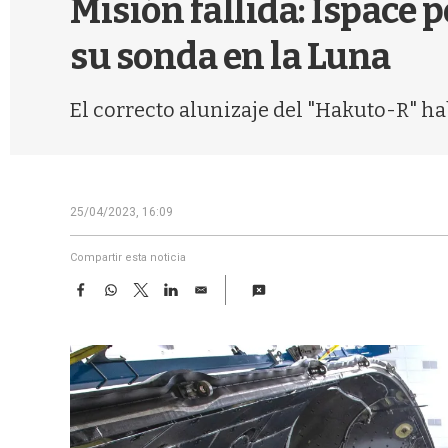
Misión fallida: Ispace p
su sonda en la Luna
El correcto alunizaje del "Hakuto-R" ha
25/04/2023, 16:09
Compartir esta noticia
F
W
T
L
E
a
h
w
i
m
c
a
i
n
a
e
t
t
k
i
b
s
t
e
l
o
A
e
d
o
p
r
I
k
p
n