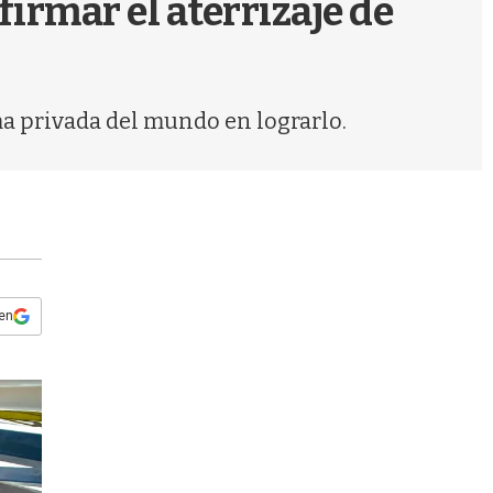
firmar el aterrizaje de
s
q
u
e
d
ma privada del mundo en lograrlo.
a
 en