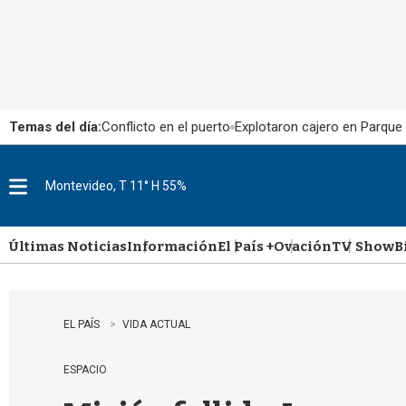
Temas del día:
Conflicto en el puerto
Explotaron cajero en Parque
Montevideo, T 11° H 55%
M
e
n
u
Últimas Noticias
Información
El País +
Ovación
TV Show
B
EL PAÍS
VIDA ACTUAL
ESPACIO