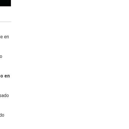
ve en
o
eo en
asado
do