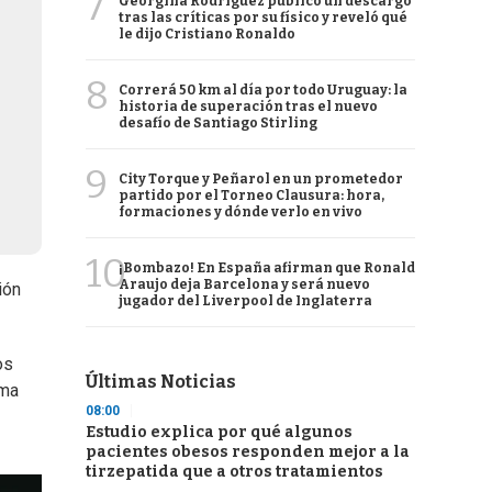
7
Georgina Rodríguez publicó un descargo
tras las críticas por su físico y reveló qué
le dijo Cristiano Ronaldo
8
Correrá 50 km al día por todo Uruguay: la
historia de superación tras el nuevo
desafío de Santiago Stirling
9
City Torque y Peñarol en un prometedor
partido por el Torneo Clausura: hora,
formaciones y dónde verlo en vivo
10
¡Bombazo! En España afirman que Ronald
Araujo deja Barcelona y será nuevo
ión
jugador del Liverpool de Inglaterra
os
Últimas Noticias
rma
08:00
Estudio explica por qué algunos
pacientes obesos responden mejor a la
tirzepatida que a otros tratamientos