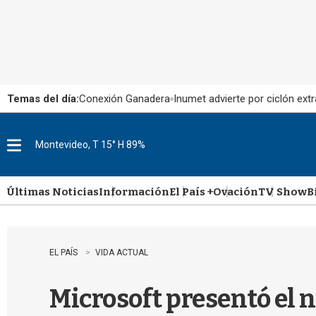
Temas del día:
Conexión Ganadera
Inumet advierte por ciclón extr
Montevideo, T 15° H 89%
M
e
n
u
Últimas Noticias
Información
El País +
Ovación
TV Show
B
EL PAÍS
VIDA ACTUAL
Microsoft presentó el 