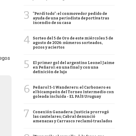
3
"Perdí todo": el conmovedor pedido de
ayuda de una periodista deportiva tras
incendio de su casa
4
Sorteo del 5 de Oro de este miércoles 5 de
agosto de 2026: números sorteados,
pozos y aciertos
uegos
5
El primer gol del argentino Leonel Jaime
en Peñarol: en una final y con una
definición de lujo
6
Peñarol 5-1 Wanderers: el Carbonero es
el bicampeón del Torneo Intermedio con
goleada incluida - EL PAÍS Uruguay
7
Conexión Ganadera: Justicia prorrogó
las cautelares; Cabral denunció
amenazas y Carrasco reclamó traslados