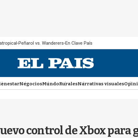
atropical
Peñarol vs. Wanderers
En Clave País
ienestar
Negocios
Mundo
Rurales
Narrativas visuales
Opin
nuevo control de Xbox para