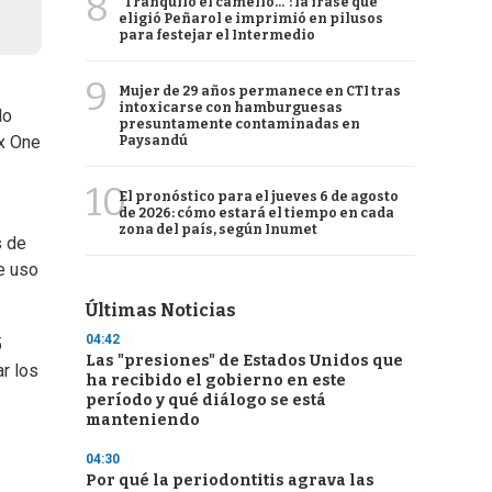
8
"Tranquilo el camello...": la frase que
eligió Peñarol e imprimió en pilusos
para festejar el Intermedio
9
Mujer de 29 años permanece en CTI tras
intoxicarse con hamburguesas
do
presuntamente contaminadas en
ox One
Paysandú
10
El pronóstico para el jueves 6 de agosto
de 2026: cómo estará el tiempo en cada
zona del país, según Inumet
s de
e uso
Últimas Noticias
04:42
5
Las "presiones" de Estados Unidos que
r los
ha recibido el gobierno en este
período y qué diálogo se está
manteniendo
04:30
Por qué la periodontitis agrava las