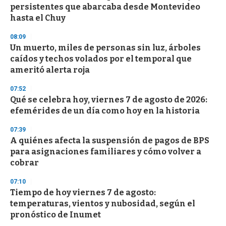
o
persistentes que abarcaba desde Montevideo
f
hasta el Chuy
3
3
s
08:09
e
Un muerto, miles de personas sin luz, árboles
c
caídos y techos volados por el temporal que
o
n
ameritó alerta roja
d
s
07:52
Qué se celebra hoy, viernes 7 de agosto de 2026:
efemérides de un día como hoy en la historia
07:39
A quiénes afecta la suspensión de pagos de BPS
para asignaciones familiares y cómo volver a
cobrar
07:10
Tiempo de hoy viernes 7 de agosto:
temperaturas, vientos y nubosidad, según el
pronóstico de Inumet