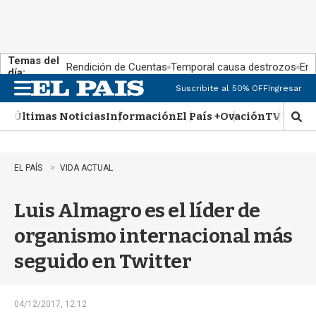
Temas del
Rendición de Cuentas
Temporal causa destrozos
En 
día:
Suscribite al 50% OFF
Ingresar
M
e
Últimas Noticias
Información
El País +
Ovación
TV Show
n
M
u
o
s
t
EL PAÍS
VIDA ACTUAL
r
a
Luis Almagro es el líder de
r
b
organismo internacional más
�
s
seguido en Twitter
q
u
e
d
04/12/2017, 12:12