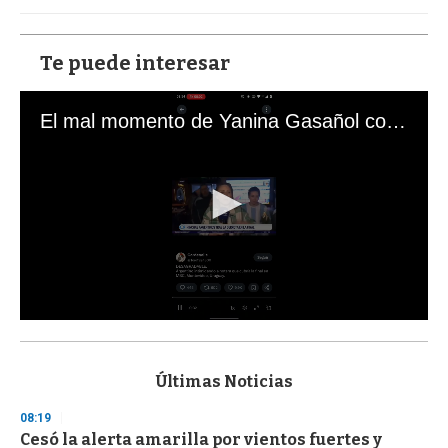
Te puede interesar
El mal momento de Yanina Gasañol con un hincha argentino en "Subrayado"
0
s
e
c
Últimas Noticias
o
n
08:19
d
Cesó la alerta amarilla por vientos fuertes y
s