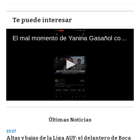
Te puede interesar
El mal momento de Yanina Gasañol con un hincha argentino en "Subrayado"
0
s
e
c
Últimas Noticias
o
n
23:27
d
Altas y bajas de la Liga AUF: el delantero de Boca
s