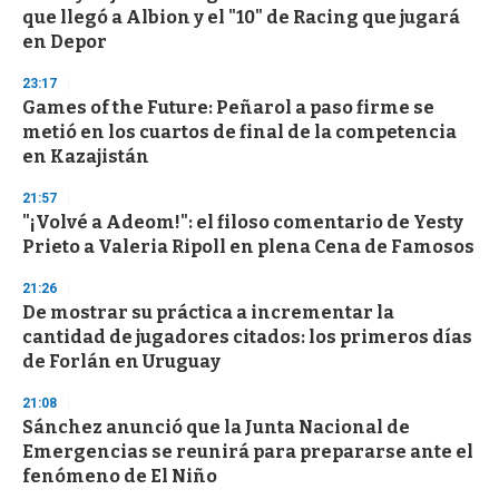
o
que llegó a Albion y el "10" de Racing que jugará
f
en Depor
3
3
s
23:17
e
Games of the Future: Peñarol a paso firme se
c
metió en los cuartos de final de la competencia
o
n
en Kazajistán
d
s
21:57
"¡Volvé a Adeom!": el filoso comentario de Yesty
Prieto a Valeria Ripoll en plena Cena de Famosos
21:26
De mostrar su práctica a incrementar la
cantidad de jugadores citados: los primeros días
de Forlán en Uruguay
21:08
Sánchez anunció que la Junta Nacional de
Emergencias se reunirá para prepararse ante el
fenómeno de El Niño