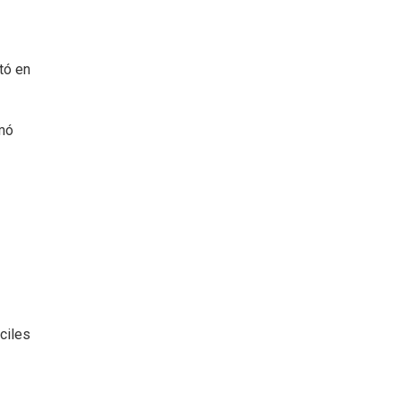
tó en
amó
ciles