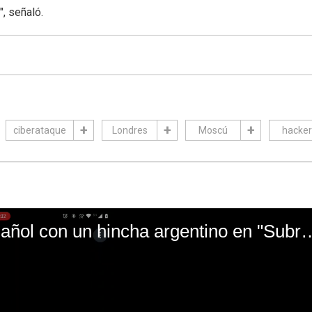
, señaló.
ciberataque
Londres
Moscú
hacker
El mal momento de Yanina Gasañol con un hin