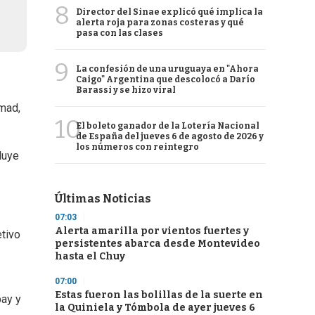
8
Director del Sinae explicó qué implica la
alerta roja para zonas costeras y qué
pasa con las clases
9
La confesión de una uruguaya en "Ahora
Caigo" Argentina que descolocó a Darío
Barassi y se hizo viral
hmad,
10
El boleto ganador de la Lotería Nacional
de España del jueves 6 de agosto de 2026 y
los números con reintegro
luye
Últimas Noticias
07:03
Alerta amarilla por vientos fuertes y
tivo
persistentes abarca desde Montevideo
hasta el Chuy
07:00
Estas fueron las bolillas de la suerte en
bay y
la Quiniela y Tómbola de ayer jueves 6