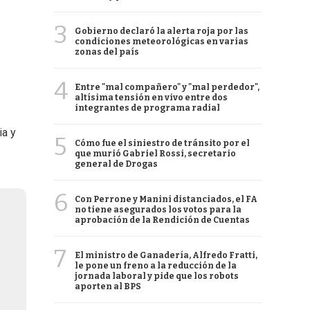
3
Gobierno declaró la alerta roja por las
condiciones meteorológicas en varias
zonas del país
4
Entre "mal compañero" y "mal perdedor",
altísima tensión en vivo entre dos
integrantes de programa radial
ia y
5
Cómo fue el siniestro de tránsito por el
que murió Gabriel Rossi, secretario
general de Drogas
6
Con Perrone y Manini distanciados, el FA
no tiene asegurados los votos para la
aprobación de la Rendición de Cuentas
7
El ministro de Ganadería, Alfredo Fratti,
le pone un freno a la reducción de la
jornada laboral y pide que los robots
aporten al BPS