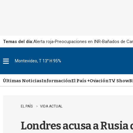
Temas del día:
Alerta roja
Preocupaciones en INR
Bañados de Ca
Montevideo, T 13° H 95%
M
e
n
u
Últimas Noticias
Información
El País +
Ovación
TV Show
B
EL PAÍS
VIDA ACTUAL
Londres acusa a Rusia d