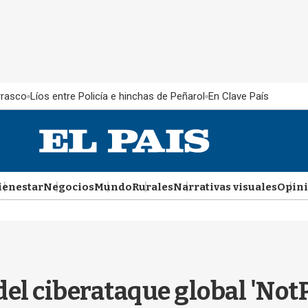
rrasco
Líos entre Policía e hinchas de Peñarol
En Clave País
ienestar
Negocios
Mundo
Rurales
Narrativas visuales
Opin
el ciberataque global 'NotP