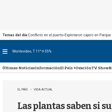
Temas del día:
Conflicto en el puerto
Explotaron cajero en Parque
Montevideo, T 11° H 55%
M
e
n
u
Últimas Noticias
Información
El País +
Ovación
TV Show
B
EL PAÍS
VIDA ACTUAL
Las plantas saben si su