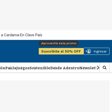
 a Cardama
En Clave País
Suscribite al 50% OFF
Ingresar
ión
Paula
Juegos
Sostenible
Desde Adentro
Newsletter
Podca
M
o
s
t
r
a
r
b
�