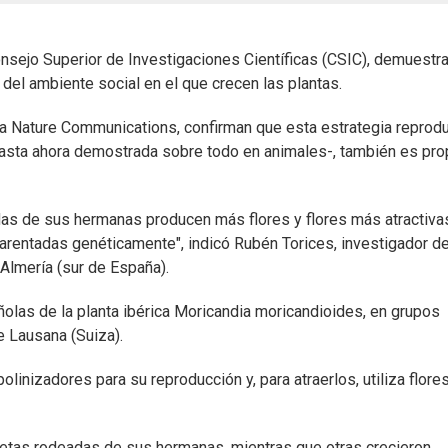
onsejo Superior de Investigaciones Científicas (CSIC), demuestr
 del ambiente social en el que crecen las plantas.
sta Nature Communications, confirman que esta estrategia reprodu
hasta ahora demostrada sobre todo en animales-, también es pro
as de sus hermanas producen más flores y flores más atractiva
arentadas genéticamente", indicó Rubén Torices, investigador de
Almería (sur de España).
olas de la planta ibérica Moricandia moricandioides, en grupos
e Lausana (Suiza).
inizadores para su reproducción y, para atraerlos, utiliza flore
cetas rodeadas de sus hermanas, mientras que otras crecieron