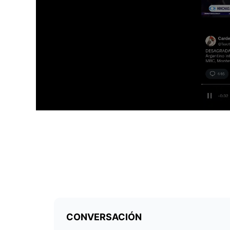
0
s
e
c
o
n
d
s
o
f
3
3
s
e
c