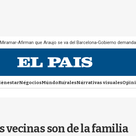
 Miramar
Afirman que Araujo se va del Barcelona
Gobierno demanda
ienestar
Negocios
Mundo
Rurales
Narrativas visuales
Opin
s vecinas son de la familia