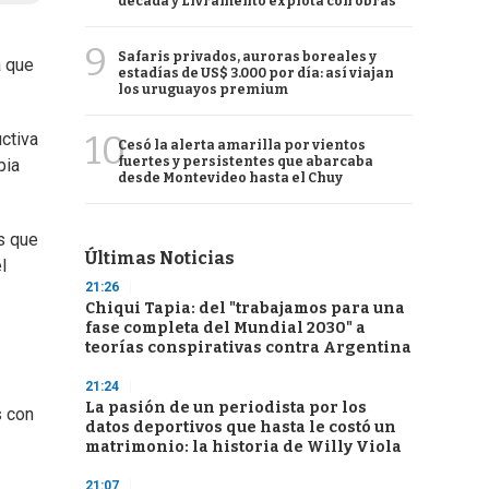
década y Livramento explota con obras
9
Safaris privados, auroras boreales y
a que
estadías de US$ 3.000 por día: así viajan
los uruguayos premium
10
ctiva
Cesó la alerta amarilla por vientos
fuertes y persistentes que abarcaba
pia
desde Montevideo hasta el Chuy
s que
Últimas Noticias
l
21:26
Chiqui Tapia: del "trabajamos para una
fase completa del Mundial 2030" a
teorías conspirativas contra Argentina
21:24
La pasión de un periodista por los
s con
datos deportivos que hasta le costó un
matrimonio: la historia de Willy Viola
21:07