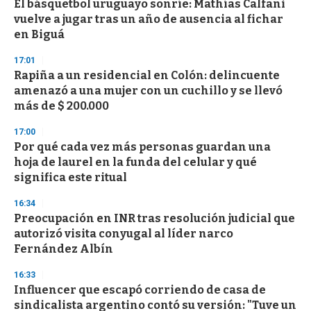
El básquetbol uruguayo sonríe: Mathías Calfani
s
o
vuelve a jugar tras un año de ausencia al fichar
f
en Biguá
3
3
s
17:01
e
Rapiña a un residencial en Colón: delincuente
c
amenazó a una mujer con un cuchillo y se llevó
o
n
más de $ 200.000
d
s
17:00
Por qué cada vez más personas guardan una
hoja de laurel en la funda del celular y qué
significa este ritual
16:34
Preocupación en INR tras resolución judicial que
autorizó visita conyugal al líder narco
Fernández Albín
16:33
Influencer que escapó corriendo de casa de
sindicalista argentino contó su versión: "Tuve un