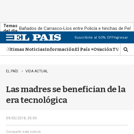
Temas
Bañados de Carrasco
Líos entre Policía e hinchas de Peña
del día:
Suscribite al 50% OFF
Ingresar
M
e
Últimas Noticias
Información
El País +
Ovación
TV Show
n
M
u
o
s
t
EL PAÍS
VIDA ACTUAL
r
a
Las madres se benefician de la
r
b
era tecnológica
�
s
q
u
09/05/2018, 05:00
e
d
Compartir esta noticia