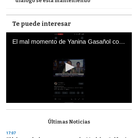
diálogo se está manteniendo
Te puede interesar
El mal momento de Yanina Gasañol con un hincha argentino en "Subrayado"
0
s
e
c
Últimas Noticias
o
n
17:07
d