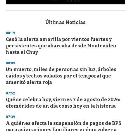
0
s
e
c
Últimas Noticias
o
n
08:19
d
Cesó la alerta amarilla por vientos fuertes y
s
o
persistentes que abarcaba desde Montevideo
f
hasta el Chuy
3
3
s
08:09
e
Un muerto, miles de personas sin luz, árboles
c
caídos y techos volados por el temporal que
o
n
ameritó alerta roja
d
s
07:52
Qué se celebra hoy, viernes 7 de agosto de 2026:
efemérides de un día como hoy en la historia
07:39
A quiénes afecta la suspensión de pagos de BPS
para asignaciones familiares y cómo volver a