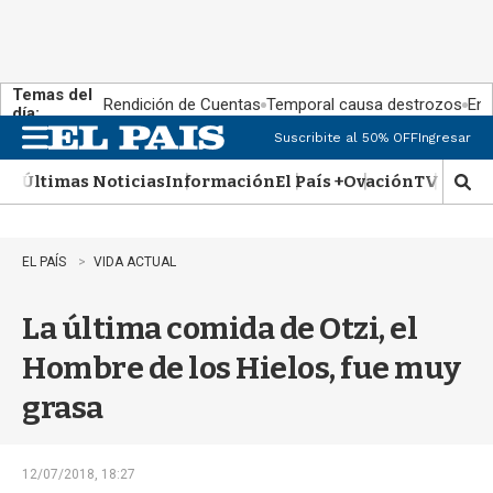
Temas del
Rendición de Cuentas
Temporal causa destrozos
En 
día:
Suscribite al 50% OFF
Ingresar
M
e
Últimas Noticias
Información
El País +
Ovación
TV Show
n
M
u
o
s
t
EL PAÍS
VIDA ACTUAL
r
a
La última comida de Otzi, el
r
b
Hombre de los Hielos, fue muy
�
s
grasa
q
u
e
d
12/07/2018, 18:27