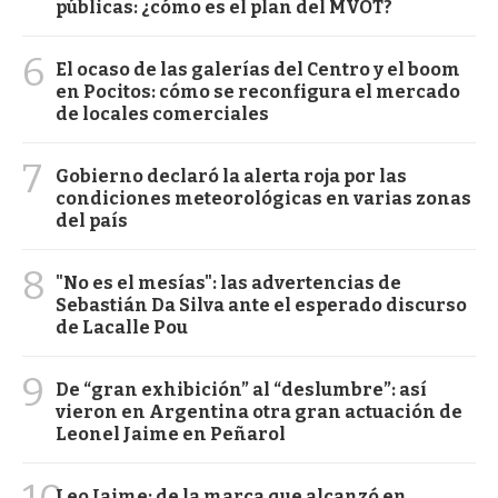
públicas: ¿cómo es el plan del MVOT?
6
El ocaso de las galerías del Centro y el boom
en Pocitos: cómo se reconfigura el mercado
de locales comerciales
7
Gobierno declaró la alerta roja por las
condiciones meteorológicas en varias zonas
del país
8
"No es el mesías": las advertencias de
Sebastián Da Silva ante el esperado discurso
de Lacalle Pou
9
De “gran exhibición” al “deslumbre”: así
vieron en Argentina otra gran actuación de
Leonel Jaime en Peñarol
Leo Jaime: de la marca que alcanzó en