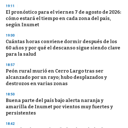
n
19:11
d
El pronóstico para el viernes 7 de agosto de 2026:
s
o
cómo estará el tiempo en cada zona del país,
f
según Inumet
3
3
s
19:00
e
Cuántas horas conviene dormir después de los
c
60 años y por qué el descanso sigue siendo clave
o
n
para la salud
d
s
18:57
Peón rural murió en Cerro Largo tras ser
alcanzado por un rayo; hubo desplazados y
destrozos en varias zonas
18:50
Buena parte del país bajo alerta naranja y
amarilla de Inumet por vientos muy fuertes y
persistentes
18:42