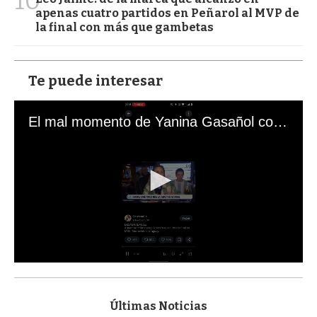
10
apenas cuatro partidos en Peñarol al MVP de
la final con más que gambetas
Te puede interesar
El mal momento de Yanina Gasañol con un hincha argentino en "Subrayado"
0
s
e
c
Últimas Noticias
o