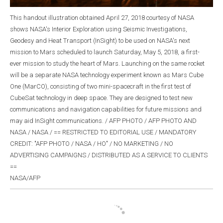
This handout illustration obtained April 27, 2018 courtesy of NASA
shows NASA's Interior Exploration using Seismic Investigations,
Geodesy and Heat Transport (InSight) to be used on NASA's next
mission to Mars scheduled to launch Saturday, May 5, 2018, a first-
ever mission to study the heart of Mars. Launching on the same rocket
will be a separate NASA technology experiment known as Mars Cube
One (MarCO), consisting of two mini-spacecraft in the first test of
CubeSat technology in deep space. They are designed to test new
communications and navigation capabilities for future missions and
may aid InSight communications. / AFP PHOTO / AFP PHOTO AND
NASA / NASA / == RESTRICTED TO EDITORIAL USE / MANDATORY
CREDIT: "AFP PHOTO / NASA / HO" / NO MARKETING / NO
ADVERTISING CAMPAIGNS / DISTRIBUTED AS A SERVICE TO CLIENTS
==
NASA/AFP