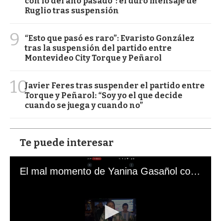
con lo del año pasado": el duro mensaje de
Ruglio tras suspensión
9
“Esto que pasó es raro”: Evaristo González
tras la suspensión del partido entre
Montevideo City Torque y Peñarol
10
Javier Feres tras suspender el partido entre
Torque y Peñarol: “Soy yo el que decide
cuando se juega y cuando no”
Te puede interesar
El mal momento de Yanina Gasañol con un hincha argentino en "Subrayado"