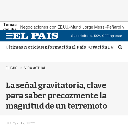
Temas
Negociaciones con EE.UU.
Murió Jorge Messi
Peñarol vs
del día:
Suscribite al 50% OFF
Ingresar
M
e
Últimas Noticias
Información
El País +
Ovación
TV Show
n
M
u
o
s
t
EL PAÍS
VIDA ACTUAL
r
a
La señal gravitatoria, clave
r
b
para saber precozmente la
�
s
magnitud de un terremoto
q
u
e
d
01/12/2017, 13:22