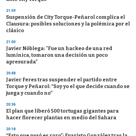
21:59
Suspensión de City Torque-Peñarol complica el
Clausura: posibles soluciones y la polémica por el
clásico
21:00
Javier Nóblega: "Fue un hackeo de una red
lumínica, tomaron una decisión un poco
apresurada"
20:48
Javier Feres tras suspender el partido entre
Torque y Peñarol: “Soy yo el que decide cuando se
juega y cuando no”
20:36
El plan que liberó 500 tortugas gigantes para
hacer florecer plantas en medio del Sahara
20:18
“Esto que pasó es raro”: Evaristo González tras la