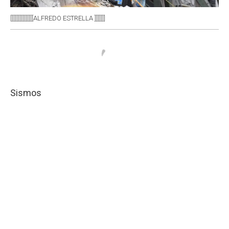
[[[[[[[[[[[[[[[ALFREDO ESTRELLA ]]]]]]]
Sismos