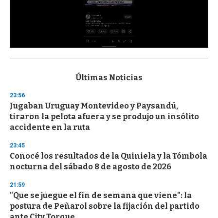
0
s
e
c
Últimas Noticias
o
n
23:56
d
Jugaban Uruguay Montevideo y Paysandú,
s
o
tiraron la pelota afuera y se produjo un insólito
f
accidente en la ruta
3
3
s
23:45
e
Conocé los resultados de la Quiniela y la Tómbola
c
nocturna del sábado 8 de agosto de 2026
o
n
d
21:59
s
"Que se juegue el fin de semana que viene": la
postura de Peñarol sobre la fijación del partido
ante City Torque