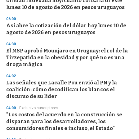
Unidad Indexada hoy: cuánto cotiza la UI este
s
o
lunes 10 de agosto de 2026 en pesos uruguayos
f
3
06:00
3
s
Así abre la cotización del dólar hoy lunes 10 de
e
agosto de 2026 en pesos uruguayos
c
o
04:30
n
d
El MSP aprobó Mounjaro en Uruguay: el rol de la
s
Tirzepatida en la obesidad y por qué no es una
droga mágica
04:02
Las señales que Lacalle Pou envió al PN y la
coalición: cómo decodifican los blancos el
discurso de su líder
04:00
Exclusivo suscriptores
"Los costos del acuerdo en la construcción se
disparan para los desarrolladores, los
consumidores finales e incluso, el Estado"