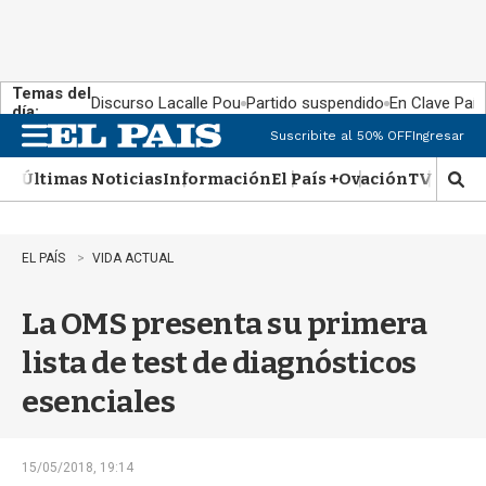
Temas del
Discurso Lacalle Pou
Partido suspendido
En Clave País
día:
Suscribite al 50% OFF
Ingresar
M
e
Últimas Noticias
Información
El País +
Ovación
TV Show
n
M
u
o
s
t
EL PAÍS
VIDA ACTUAL
r
a
La OMS presenta su primera
r
b
lista de test de diagnósticos
�
s
esenciales
q
u
e
d
15/05/2018, 19:14