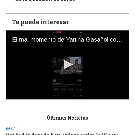
Te puede interesar
El mal momento de Yanina Gasañol con un hincha argentino en "Subrayado"
0
s
e
c
Últimas Noticias
o
n
06:00
d